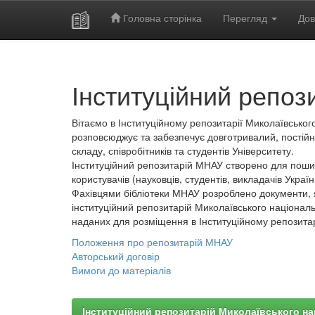
Головна сторінка
Перегляд
Дов
Skip
navigation
Інституційний репоз
Вітаємо в Інституційному репозитарії Миколаївського
розповсюджує та забезпечує довготривалий, постійн
складу, співробітників та студентів Університету.
Інституційний репозитарій МНАУ створено для пошир
користувачів (науковців, студентів, викладачів України
Фахівцями бібліотеки МНАУ розроблено документи, 
інституційний репозитарій Миколаївського національ
наданих для розміщення в Інституційному репозита
Положення про репозитарій МНАУ
Авторський договір
Вимоги до матеріалів
Інституційний репозитарій Миколаївського на