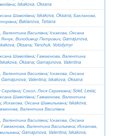
іліївна
;
Iskakova, Oksana
Оксана Шаміліївна
;
Iskakova, Oksana
;
Бакланова,
кторівна
;
Baklanova, Tetiana
, Валентина Василівна
;
Іскакова, Оксана
;
Янчук, Володимир Петрович
;
Gamajunova,
skakova, Oksana
;
Yanchuk, Volodymyr
Оксана Шаміліївна
;
Гамаюнова, Валентина
Iskakova, Oksana
;
Gamajunova, Valentina
, Валентина Василівна
;
Іскакова, Оксана
;
Gamajunova, Valentina
;
Iskakova, Oksana
 Сергіївна
;
Сокол, Леся Сергеевна
;
Sokil, Lesia
;
Оксана Шаміліївна
;
Гамаюнова, Валентина
а
;
Искакова, Оксана Шамильевна
;
Iskakova,
маюнова, Валентина Василівна
, Валентина Василівна
;
Іскакова, Оксана
;
Гамаюнова, Валентина Васильевна
;
Искакова,
мильевна
;
Gamajunova, Valentina
;
Iskakova,