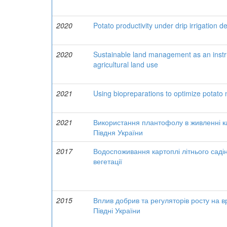
2020
Potato productivity under drip irrigation d
2020
Sustainable land management as an instru
agricultural land use
2021
Using biopreparations to optimize potato 
2021
Використання плантофолу в живленні к
Півдня України
2017
Водоспоживання картоплі літнього саді
вегетації
2015
Вплив добрив та регуляторів росту на вр
Півдні України