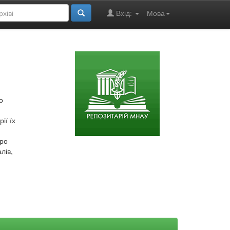
Вхід:
Мова
о
ії їх
про
лів,