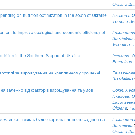
Оксана Шам
epending on nutrition optimization in the south of Ukraine
Іскакова, 
Тетяна Ві
ment to improve ecological and economic efficiency of
Гамаюнова
Шаміліївна
Valentina
;
I
nutrition in the Southern Steppe of Ukraine
Іскакова, 
Василівна
;
артоплі за вирощування на краплинному зрошенні
Гамаюнова
Шаміліївна
ння залежно від факторів вирощування та умов
Сокіл, Леся
Іскакова, 
Васильевн
Oksana
;
Га
ожайність і якість бульб картоплі літнього садіння на
Гамаюнова
Шаміліївна
Оксана Ша