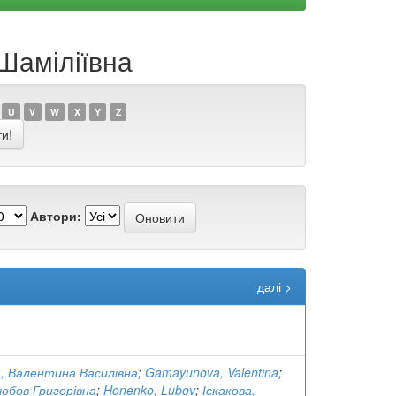
 Шаміліївна
U
V
W
X
Y
Z
Автори:
далі >
, Валентина Василівна
;
Gamayunova, Valentina
;
юбов Григорівна
;
Honenko, Lubov
;
Іскакова,