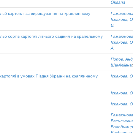
Oksana
бульб картоплі за вирощування на краплинному
Гамаюнова
Іскакова, 
В.
ульб сортів картоплі літнього садіння на крапельному
Гамаюнова
н
Іскакова, 
А.
Попов, Анд
Шаміліївна
 картоплі в умовах Півдня України на краплинному
Іскакова, 
Іскакова, 
Іскакова, 
Гамаюнова
Васильевн
Володимир
Kachanova,