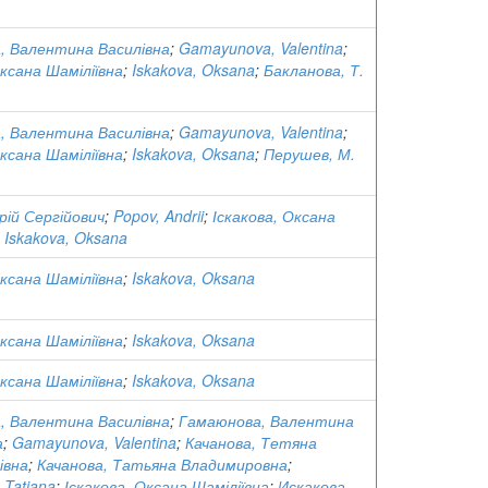
, Валентина Василівна
;
Gamayunova, Valentina
;
Оксана Шаміліївна
;
Iskakova, Oksana
;
Бакланова, Т.
, Валентина Василівна
;
Gamayunova, Valentina
;
Оксана Шаміліївна
;
Iskakova, Oksana
;
Перушев, М.
рій Сергійович
;
Popov, Andrii
;
Іскакова, Оксана
;
Iskakova, Oksana
Оксана Шаміліївна
;
Iskakova, Oksana
Оксана Шаміліївна
;
Iskakova, Oksana
Оксана Шаміліївна
;
Iskakova, Oksana
, Валентина Василівна
;
Гамаюнова, Валентина
а
;
Gamayunova, Valentina
;
Качанова, Тетяна
івна
;
Качанова, Татьяна Владимировна
;
 Tatiana
;
Іскакова, Оксана Шаміліївна
;
Искакова,