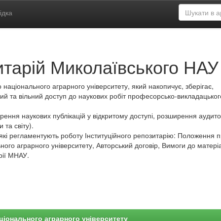
ідка
итарій Миколаївського НАУ
 національного аграрного університету, який накопичує, зберігає,
ий та вільний доступ до наукових робіт професорсько-викладацьког
ення наукових публікацій у відкритому доступі, розширення аудитор
 та світу).
які регламентують роботу Інституційного репозитарію: Положення 
ного аграрного університету, Авторський договір, Вимоги до матеріа
рії МНАУ.
ціонального аграрного університету