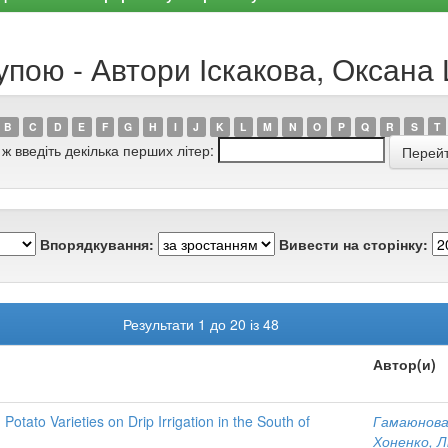
упою - Автори Іскакова, Оксана
B
C
D
E
F
G
H
I
J
K
L
M
N
O
P
Q
R
S
T
 ж введіть декілька перших літер:
Впорядкування:
Вивести на сторінку:
Результати 1 до 20 із 48
Автор(и)
 Potato Varieties on Drip Irrigation in the South of
Гамаюнова
Хоненко, Л