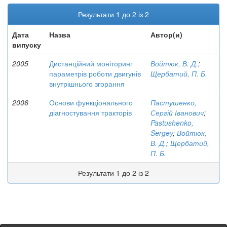
Результати 1 до 2 із 2
Дата
Назва
Автор(и)
випуску
2005
Дистанційний моніторинг
Войтюк, В. Д.
;
параметрів роботи двигунів
Щербатий, П. Б.
внутрішнього згорання
2006
Основи функціонального
Пастушенко,
діагностування тракторів
Сергій Іванович
;
Pastushenko,
Sergey
;
Войтюк,
В. Д.
;
Щербатий,
П. Б.
Результати 1 до 2 із 2