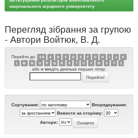
національного аграрного університету
Перегляд зібрання за групою
- Автори Войтюк, В. Д.
Перейти до:
0-9
A
B
C
D
E
F
G
H
I
J
K
L
M
N
O
P
Q
R
S
T
U
V
W
X
Y
Z
або ж введіть декілька перших літер:
Сортування:
Впорядкування:
Вивести на сторінку:
Автори: