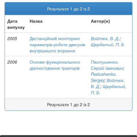
Результати 1 до 2 із 2
Дата
Назва
Автор(и)
випуску
2005
Дистанційний моніторинг
Войтюк, В. Д.
;
параметрів роботи двигунів
Щербатий, П. Б.
внутрішнього згорання
2006
Основи функціонального
Пастушенко,
діагностування тракторів
Сергій Іванович
;
Pastushenko,
Sergey
;
Войтюк,
В. Д.
;
Щербатий,
П. Б.
Результати 1 до 2 із 2