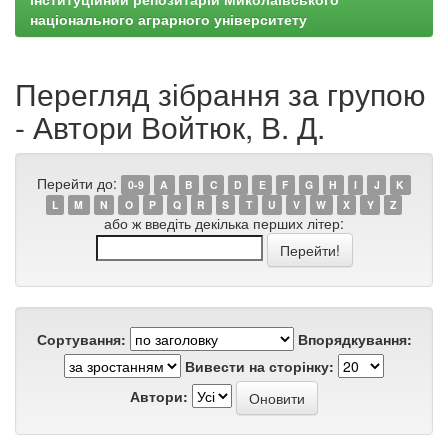
національного аграрного університету
Перегляд зібрання за групою
- Автори Войтюк, В. Д.
Перейти до:
0-9
A
B
C
D
E
F
G
H
I
J
K
L
M
N
O
P
Q
R
S
T
U
V
W
X
Y
Z
або ж введіть декілька перших літер:
Сортування:
Впорядкування:
Вивести на сторінку:
Автори: