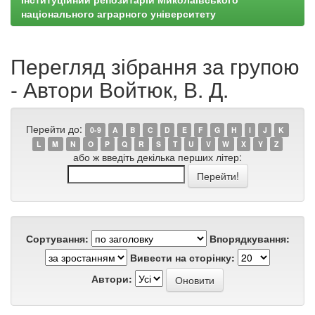
національного аграрного університету
Перегляд зібрання за групою
- Автори Войтюк, В. Д.
Перейти до:
0-9
A
B
C
D
E
F
G
H
I
J
K
L
M
N
O
P
Q
R
S
T
U
V
W
X
Y
Z
або ж введіть декілька перших літер:
Сортування:
Впорядкування:
Вивести на сторінку:
Автори: