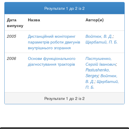
Результати 1 до 2 із 2
Дата
Назва
Автор(и)
випуску
2005
Дистанційний моніторинг
Войтюк, В. Д.
;
параметрів роботи двигунів
Щербатий, П. Б.
внутрішнього згорання
2006
Основи функціонального
Пастушенко,
діагностування тракторів
Сергій Іванович
;
Pastushenko,
Sergey
;
Войтюк,
В. Д.
;
Щербатий,
П. Б.
Результати 1 до 2 із 2