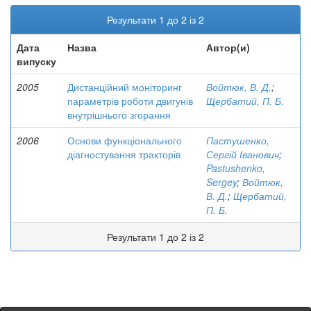
Результати 1 до 2 із 2
Дата
Назва
Автор(и)
випуску
2005
Дистанційний моніторинг
Войтюк, В. Д.
;
параметрів роботи двигунів
Щербатий, П. Б.
внутрішнього згорання
2006
Основи функціонального
Пастушенко,
діагностування тракторів
Сергій Іванович
;
Pastushenko,
Sergey
;
Войтюк,
В. Д.
;
Щербатий,
П. Б.
Результати 1 до 2 із 2