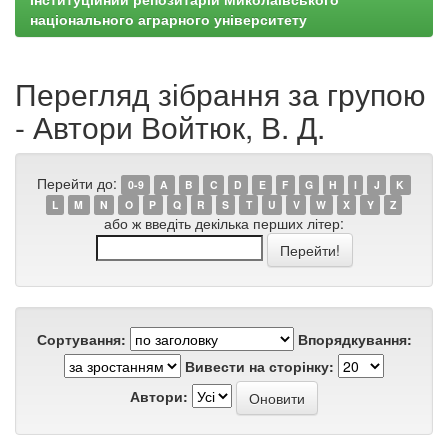
національного аграрного університету
Перегляд зібрання за групою
- Автори Войтюк, В. Д.
Перейти до:
0-9
A
B
C
D
E
F
G
H
I
J
K
L
M
N
O
P
Q
R
S
T
U
V
W
X
Y
Z
або ж введіть декілька перших літер:
Сортування:
Впорядкування:
Вивести на сторінку:
Автори: