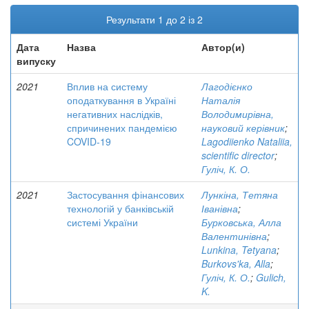
Результати 1 до 2 із 2
Дата
Назва
Автор(и)
випуску
2021
Вплив на систему
Лагодієнко
оподаткування в Україні
Наталія
негативних наслідків,
Володимирівна,
спричинених пандемією
науковий керівник
;
COVID-19
Lagodiienko Nataliia,
scientific director
;
Гуліч, К. О.
2021
Застосування фінансових
Лункіна, Тетяна
технологій у банківській
Іванівна
;
системі України
Бурковська, Алла
Валентинівна
;
Lunkina, Tetyana
;
Burkovs'ka, Alla
;
Гуліч, К. О.
;
Gulich,
K.