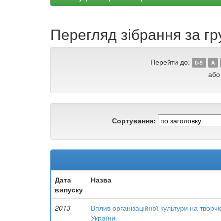
Перегляд зібрання за г
Перейти до:
0-9
A
або
Сортування:
Дата
Назва
випуску
2013
Вплив організаційної культури на творчі
України