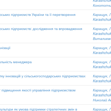
Karashchuk
Конотопчи
рських підприємств України та її перетворення
Каращук, 
Karashchuk
арських підприємств: дослідження та впровадження
Каращук, 
Karashchuk
Виталиев
нізації
Каращук, 
Karashchuk
іяльність менеджера
Каращук, 
Karashchuk
тку інновацій у сільськогосподарських підприємствах
Каращук, 
Karashchuk
 підвищення якості управління підприємством
Каращук, 
Karashchuk
Николай А
 культури як умова підтримки стратегічних змін в
Каращук, 