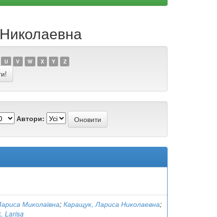
а Николаевна
U
V
W
X
Y
Z
Автори:
Лариса Миколаївна
;
Каращук, Лариса Николаевна
;
, Larisa