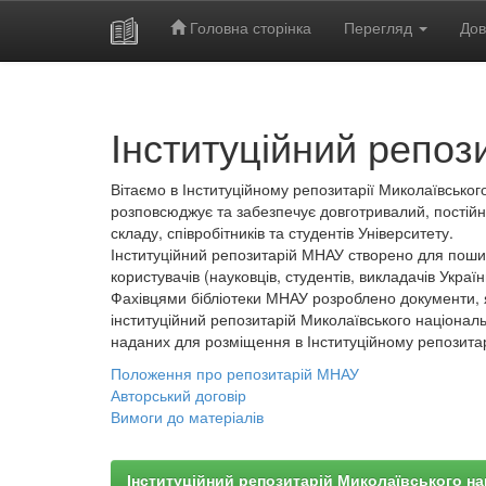
Головна сторінка
Перегляд
Дов
Skip
navigation
Інституційний репоз
Вітаємо в Інституційному репозитарії Миколаївського
розповсюджує та забезпечує довготривалий, постійн
складу, співробітників та студентів Університету.
Інституційний репозитарій МНАУ створено для пошир
користувачів (науковців, студентів, викладачів України
Фахівцями бібліотеки МНАУ розроблено документи, 
інституційний репозитарій Миколаївського національ
наданих для розміщення в Інституційному репозита
Положення про репозитарій МНАУ
Авторський договір
Вимоги до матеріалів
Інституційний репозитарій Миколаївського на