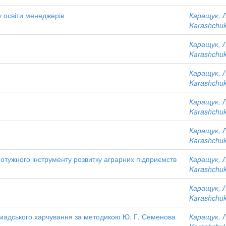
 освіти менеджерів
Каращук, 
Karashchuk
Каращук, 
Karashchuk
Каращук, 
Karashchuk
Каращук, 
Karashchuk
Каращук, 
Karashchuk
 потужного інструменту розвитку аграрних підприємств
Каращук, 
Karashchuk
Каращук, 
Karashchuk
омадського харчування за методикою Ю. Г. Семенова
Каращук, 