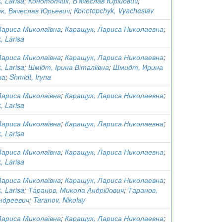
, Larisa
;
Конотопчик, В’ячеслав Юрійович
;
к, Вячеслав Юрьевич
;
Konotopchyk, Vyacheslav
Лариса Миколаївна
;
Каращук, Лариса Николаевна
;
, Larisa
Лариса Миколаївна
;
Каращук, Лариса Николаевна
;
, Larisa
;
Шмідт, Ірина Віталіївна
;
Шмидт, Ирина
на
;
Shmidt, Iryna
Лариса Миколаївна
;
Каращук, Лариса Николаевна
;
, Larisa
Лариса Миколаївна
;
Каращук, Лариса Николаевна
;
, Larisa
Лариса Миколаївна
;
Каращук, Лариса Николаевна
;
, Larisa
Лариса Миколаївна
;
Каращук, Лариса Николаевна
;
, Larisa
;
Таранов, Микола Андрійович
;
Таранов,
ндреевич
;
Taranov, Nikolay
Лариса Миколаївна
;
Каращук, Лариса Николаевна
;