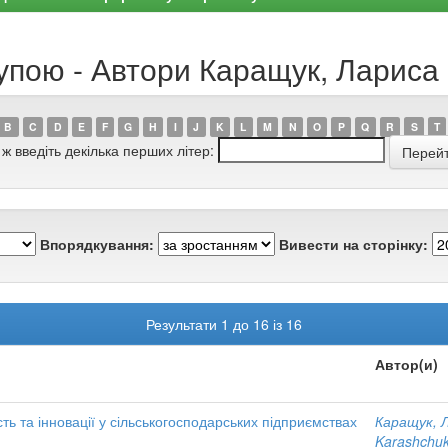
рупою - Автори Каращук, Ларис
B
C
D
E
F
G
H
I
J
K
L
M
N
O
P
Q
R
S
T
 ж введіть декілька перших літер:
Впорядкування:
Вивести на сторінку:
Результати 1 до 16 із 16
Автор(и)
сть та інновації у сільськогосподарських підприємствах
Каращук, 
Karashchuk