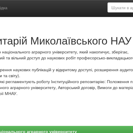
ідка
итарій Миколаївського НАУ
 національного аграрного університету, який накопичує, зберігає,
ий та вільний доступ до наукових робіт професорсько-викладацьког
ення наукових публікацій у відкритому доступі, розширення аудитор
 та світу).
які регламентують роботу Інституційного репозитарію: Положення 
ного аграрного університету, Авторський договір, Вимоги до матеріа
рії МНАУ.
ціонального аграрного університету