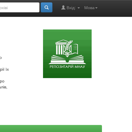
Вхід:
Мова
о
ії їх
про
лів,