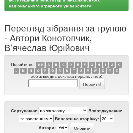
національного аграрного університету
Перегляд зібрання за групою
- Автори Конотопчик,
В’ячеслав Юрійович
Перейти до:
0-9
A
B
C
D
E
F
G
H
I
J
K
L
M
N
O
P
Q
R
S
T
U
V
W
X
Y
Z
або ж введіть декілька перших літер:
Сортування:
Впорядкування:
Вивести на сторінку:
Автори: