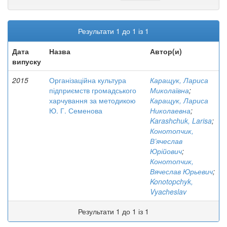
Результати 1 до 1 із 1
Дата
Назва
Автор(и)
випуску
2015
Організаційна культура
Каращук, Лариса
підприємств громадського
Миколаївна
;
харчування за методикою
Каращук, Лариса
Ю. Г. Семенова
Николаевна
;
Karashchuk, Larisa
;
Конотопчик,
В’ячеслав
Юрійович
;
Конотопчик,
Вячеслав Юрьевич
;
Konotopchyk,
Vyacheslav
Результати 1 до 1 із 1