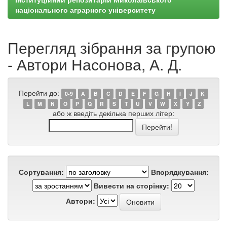
національного аграрного університету
Перегляд зібрання за групою
- Автори Насонова, А. Д.
Перейти до:
0-9
A
B
C
D
E
F
G
H
I
J
K
L
M
N
O
P
Q
R
S
T
U
V
W
X
Y
Z
або ж введіть декілька перших літер:
Сортування:
Впорядкування:
Вивести на сторінку:
Автори: