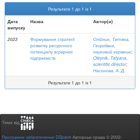
Результати 1 до 1 із 1
Дата
Назва
Автор(и)
випуску
2023
Формування стратегії
Олійник, Тетяна,
розвитку ресурсного
Георгіївна,
потенціалу аграрних
науковий керівник
;
підприємств
Oleynik, Tatyana,
scientific director
;
Насонова, А. Д.
Результати 1 до 1 із 1
Тема від
Програмне забезпечення DSpace
Авторські права © 2002-