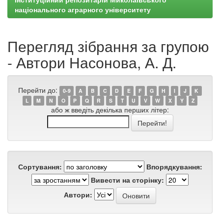
національного аграрного університету
Перегляд зібрання за групою
- Автори Насонова, А. Д.
Перейти до:
0-9
A
B
C
D
E
F
G
H
I
J
K
L
M
N
O
P
Q
R
S
T
U
V
W
X
Y
Z
або ж введіть декілька перших літер:
Сортування:
Впорядкування:
Вивести на сторінку:
Автори: