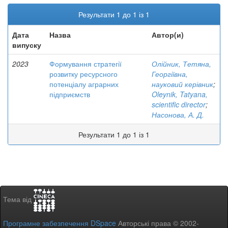
Результати 1 до 1 із 1
Дата
Назва
Автор(и)
випуску
2023
Формування стратегії
Олійник, Тетяна,
розвитку ресурсного
Георгіївна,
потенціалу аграрних
науковий керівник
;
підприємств
Oleynik, Tatyana,
scientific director
;
Насонова, А. Д.
Результати 1 до 1 із 1
Тема від
Програмне забезпечення DSpace
Авторські права © 2002-