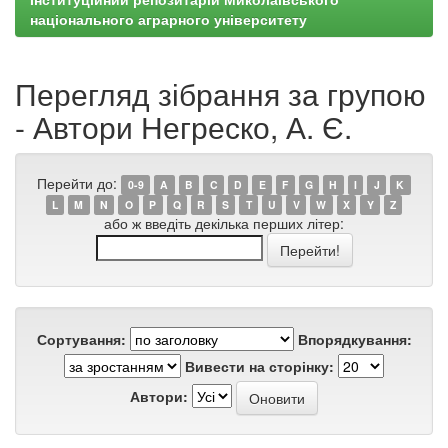
національного аграрного університету
Перегляд зібрання за групою
- Автори Негреско, А. Є.
Перейти до:
0-9
A
B
C
D
E
F
G
H
I
J
K
L
M
N
O
P
Q
R
S
T
U
V
W
X
Y
Z
або ж введіть декілька перших літер:
Сортування:
Впорядкування:
Вивести на сторінку:
Автори: