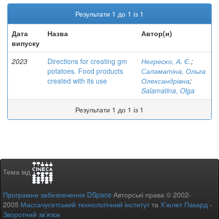
Результати 1 до 1 із 1
Дата
Назва
Автор(и)
випуску
2023
Directions for creating gm
Негреско, А. Є.
;
potatoes. Food products
Саламатіна, Ольга
created with its use
Олександрівна
;
Salamatina, Olga
Результати 1 до 1 із 1
Тема від
Програмне забезпечення DSpace
Авторські права © 2002-
2005
Массачусетський технологічний інститут
та
Х’юлет Пакард
-
Зворотний зв’язок