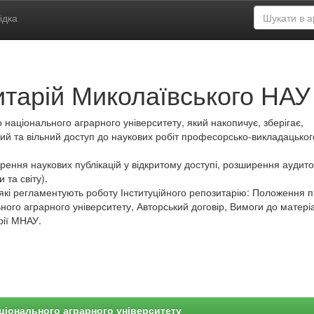
ідка
итарій Миколаївського НАУ
 національного аграрного університету, який накопичує, зберігає,
ий та вільний доступ до наукових робіт професорсько-викладацьког
ення наукових публікацій у відкритому доступі, розширення аудитор
 та світу).
які регламентують роботу Інституційного репозитарію: Положення 
ного аграрного університету, Авторський договір, Вимоги до матеріа
рії МНАУ.
ціонального аграрного університету