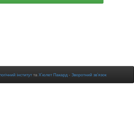
огічний інститут
та
Х’юлет Пакард
-
Зворотний зв’язок