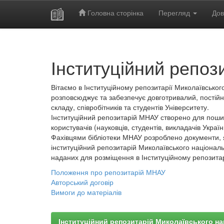
Головна сторінка
Перегляд
Дов
Skip
navigation
Інституційний репоз
Вітаємо в Інституційному репозитарії Миколаївського
розповсюджує та забезпечує довготривалий, постійн
складу, співробітників та студентів Університету.
Інституційний репозитарій МНАУ створено для пошир
користувачів (науковців, студентів, викладачів України
Фахівцями бібліотеки МНАУ розроблено документи, 
інституційний репозитарій Миколаївського національ
наданих для розміщення в Інституційному репозита
Положення про репозитарій МНАУ
Авторський договір
Вимоги до матеріалів
Інституційний репозитарій Миколаївського на