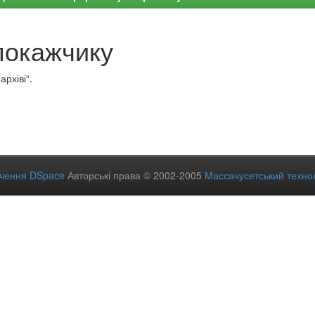
покажчику
рхіві“.
ечення DSpace
Авторські права © 2002-2005
Массачусетський технол