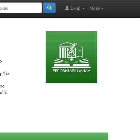
Вхід:
Мова
о
ії їх
про
лів,