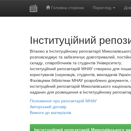
Головна сторінка
Перегляд
Дов
Skip
navigation
Інституційний репоз
Вітаємо в Інституційному репозитарії Миколаївського
розповсюджує та забезпечує довготривалий, постійн
складу, співробітників та студентів Університету.
Інституційний репозитарій МНАУ створено для пошир
користувачів (науковців, студентів, викладачів України
Фахівцями бібліотеки МНАУ розроблено документи, 
інституційний репозитарій Миколаївського національ
наданих для розміщення в Інституційному репозита
Положення про репозитарій МНАУ
Авторський договір
Вимоги до матеріалів
Інституційний репозитарій Миколаївського на