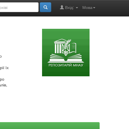
Вхід:
Мова
о
ії їх
про
лів,