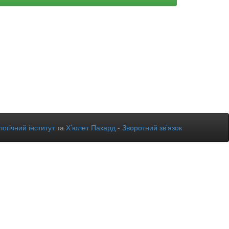
огічний інститут
та
Х’юлет Пакард
-
Зворотний зв’язок