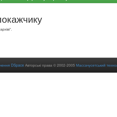
покажчику
рхіві“.
ечення DSpace
Авторські права © 2002-2005
Массачусетський технол