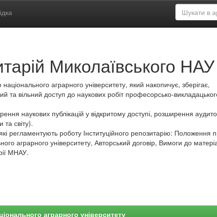
ідка
итарій Миколаївського НАУ
 національного аграрного університету, який накопичує, зберігає,
ий та вільний доступ до наукових робіт професорсько-викладацьког
ення наукових публікацій у відкритому доступі, розширення аудитор
 та світу).
які регламентують роботу Інституційного репозитарію: Положення 
ного аграрного університету, Авторський договір, Вимоги до матеріа
рії МНАУ.
ціонального аграрного університету