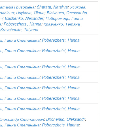
аталія Григорівна
;
Sharata, Nataliya
;
Усикова,
олаївна
;
Usykova, Olena
;
Біліченко, Олександр
ич
;
Bilichenko, Alexander
;
Побережець, Ганна
а
;
Poberezhetsʹ, Hanna
;
Кравченко, Тетяна
;
Kravchenko, Tatyana
ь, Ганна Степанівна
;
Poberezhetsʹ, Hanna
ь, Ганна Степанівна
;
Poberezhetsʹ, Hanna
ь, Ганна Степанівна
;
Poberezhetsʹ, Hanna
ь, Ганна Степанівна
;
Poberezhetsʹ, Hanna
ь, Ганна Степанівна
;
Poberezhetsʹ, Hanna
ь, Ганна Степанівна
;
Poberezhetsʹ, Hanna
ь, Ганна Степанівна
;
Poberezhetsʹ, Hanna
 Олександр Степанович
;
Bilichenko, Oleksandr
;
ь, Ганна Степанівна
;
Poberezhets, Hanna
;