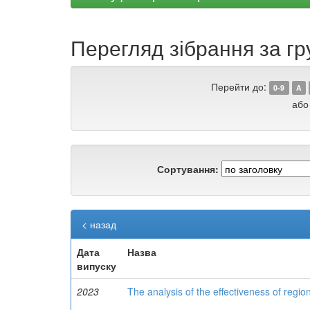
Перегляд зібрання за г
Перейти до:
0-9
A
або
Сортування:
< назад
Дата
Назва
випуску
2023
The analysis of the effectiveness of re