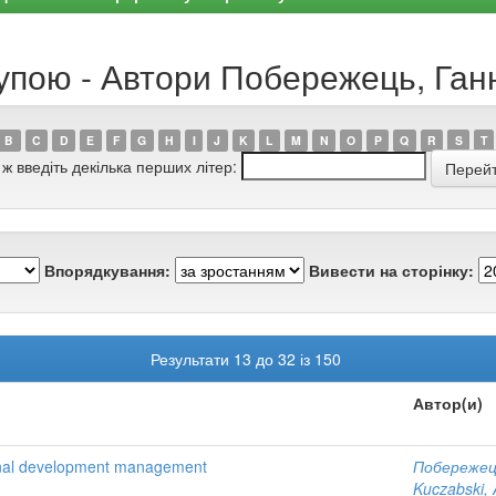
рупою - Автори Побережець, Ган
B
C
D
E
F
G
H
I
J
K
L
M
N
O
P
Q
R
S
T
 ж введіть декілька перших літер:
Впорядкування:
Вивести на сторінку:
Результати 13 до 32 із 150
Автор(и)
gional development management
Побережец
Kuczabski, 