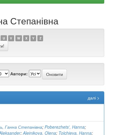
на Степанівна
U
V
W
X
Y
Z
Автори:
далі >
ь, Ганна Степанівна
;
Poberezhetsʹ, Hanna
;
Aleksander
;
Aleinikova, Olena
;
Tolchieva, Hanna
;