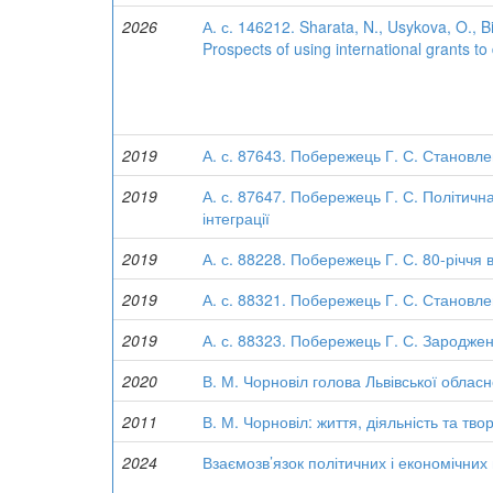
2026
А. с. 146212. Sharata, N., Usykova, O., B
Prospects of using international grants to
2019
А. с. 87643. Побережець Г. С. Становл
2019
А. с. 87647. Побережець Г. С. Політичн
інтеграції
2019
А. с. 88228. Побережець Г. С. 80-річчя
2019
А. с. 88321. Побережець Г. С. Становле
2019
А. с. 88323. Побережець Г. С. Зародже
2020
В. М. Чорновіл голова Львівської обласн
2011
В. М. Чорновіл: життя, діяльність та твор
2024
Взаємозв’язок політичних і економічних ц