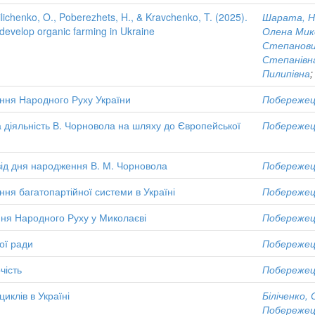
ilichenko, O., Poberezhets, H., & Kravchenko, T. (2025).
Шарата, Н
 develop organic farming in Ukraine
Олена Мик
Степанов
Степанівн
Пилипівна
ення Народного Руху України
Побережец
а діяльність В. Чорновола на шляху до Європейської
Побережец
 від дня народження В. М. Чорновола
Побережец
ння багатопартійної системи в Україні
Побережец
ння Народного Руху у Миколаєві
Побережец
ої ради
Побережец
чість
Побережец
иклів в Україні
Біліченко,
Побережец