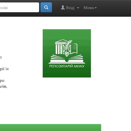
Вхід:
Мова
о
ії їх
про
лів,