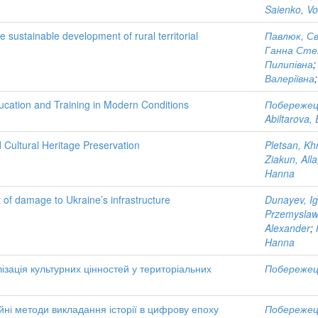
Saienko, V
e sustainable development of rural territorial
Павлюк, Св
Ганна Сте
Пилипівна
Валеріївна
ucation and Training in Modern Conditions
Побережец
Abiltarova, 
nd Cultural Heritage Preservation
Pletsan, Kh
Ziakun, Alla
Hanna
 of damage to Ukraine’s infrastructure
Dunayev, Ig
Przemysla
Alexander
;
Hanna
лізація культурних цінностей у територіальних
Побережец
ійні методи викладання історії в цифрову епоху
Побережец