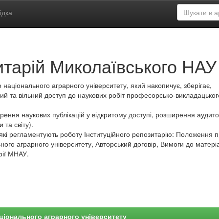
ідка
итарій Миколаївського НАУ
 національного аграрного університету, який накопичує, зберігає,
ий та вільний доступ до наукових робіт професорсько-викладацьког
ення наукових публікацій у відкритому доступі, розширення аудитор
 та світу).
які регламентують роботу Інституційного репозитарію: Положення 
ного аграрного університету, Авторський договір, Вимоги до матеріа
рії МНАУ.
ціонального аграрного університету