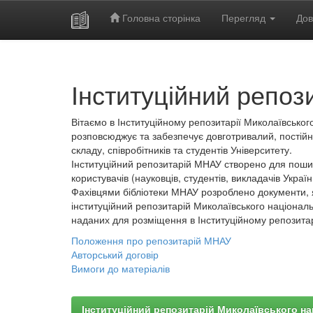
Головна сторінка
Перегляд
Дов
Skip
navigation
Інституційний репоз
Вітаємо в Інституційному репозитарії Миколаївського
розповсюджує та забезпечує довготривалий, постійн
складу, співробітників та студентів Університету.
Інституційний репозитарій МНАУ створено для пошир
користувачів (науковців, студентів, викладачів України
Фахівцями бібліотеки МНАУ розроблено документи, 
інституційний репозитарій Миколаївського національ
наданих для розміщення в Інституційному репозита
Положення про репозитарій МНАУ
Авторський договір
Вимоги до матеріалів
Інституційний репозитарій Миколаївського на