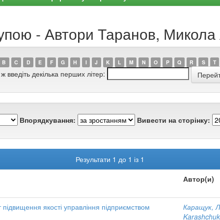
рупою - Автори Таранов, Микола
B
C
D
E
F
G
H
I
J
K
L
M
N
O
P
Q
R
S
T
 ж введіть декілька перших літер:
Впорядкування:
Вивести на сторінку:
Результати 1 до 1 із 1
Автор(и)
 підвищення якості управління підприємством
Каращук, 
Karashchuk,