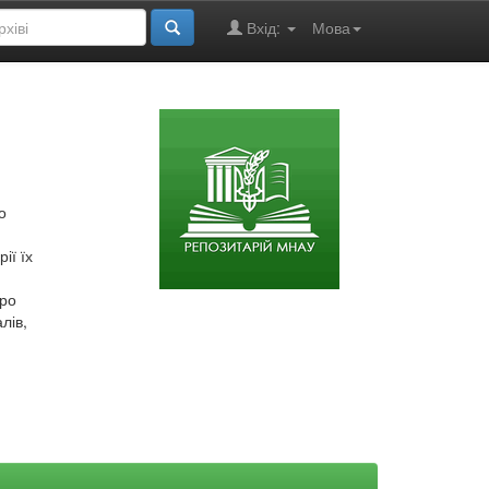
Вхід:
Мова
о
ії їх
про
лів,