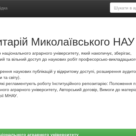
ідка
итарій Миколаївського НАУ
 національного аграрного університету, який накопичує, зберігає,
ий та вільний доступ до наукових робіт професорсько-викладацьког
ення наукових публікацій у відкритому доступі, розширення аудитор
 та світу).
які регламентують роботу Інституційного репозитарію: Положення 
ного аграрного університету, Авторський договір, Вимоги до матеріа
рії МНАУ.
ціонального аграрного університету