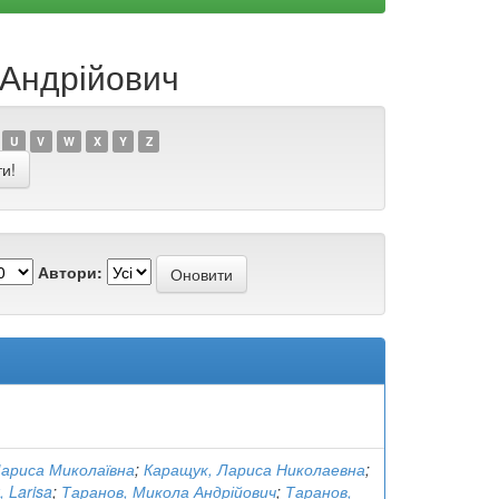
 Андрійович
U
V
W
X
Y
Z
Автори:
Лариса Миколаївна
;
Каращук, Лариса Николаевна
;
 Larisa
;
Таранов, Микола Андрійович
;
Таранов,