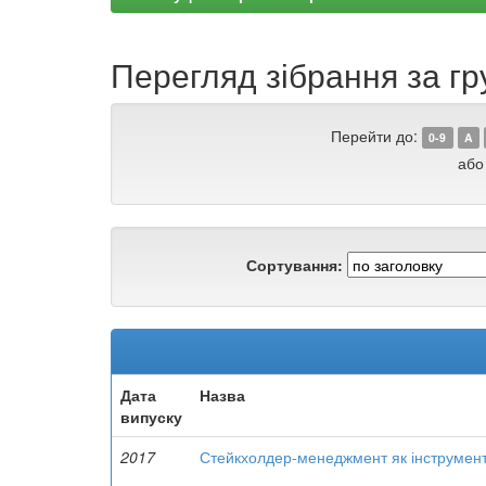
Перегляд зібрання за г
Перейти до:
0-9
A
або
Сортування:
Дата
Назва
випуску
2017
Стейкхолдер-менеджмент як інструмент