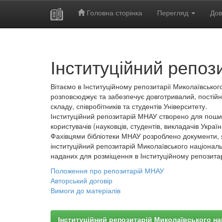
Головна сторінка
Перегляд
Дов
Skip
navigation
Інституційний репоз
Вітаємо в Інституційному репозитарії Миколаївського
розповсюджує та забезпечує довготривалий, постійн
складу, співробітників та студентів Університету.
Інституційний репозитарій МНАУ створено для пошир
користувачів (науковців, студентів, викладачів України
Фахівцями бібліотеки МНАУ розроблено документи, 
інституційний репозитарій Миколаївського національ
наданих для розміщення в Інституційному репозита
Положення про репозитарій МНАУ
Авторський договір
Вимоги до матеріалів
Інституційний репозитарій Миколаївського на