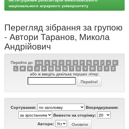
національного аграрного університету
Перегляд зібрання за групою
- Автори Таранов, Микола
Андрійович
Перейти до:
0-9
A
B
C
D
E
F
G
H
I
J
K
L
M
N
O
P
Q
R
S
T
U
V
W
X
Y
Z
або ж введіть декілька перших літер:
Сортування:
Впорядкування:
Вивести на сторінку:
Автори: