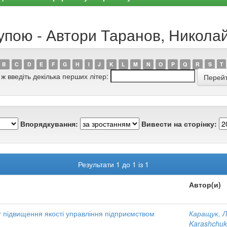
рупою - Автори Таранов, Никол
B
C
D
E
F
G
H
I
J
K
L
M
N
O
P
Q
R
S
T
 ж введіть декілька перших літер:
Впорядкування:
Вивести на сторінку:
Результати 1 до 1 із 1
Автор(и)
 підвищення якості управління підприємством
Каращук, 
Karashchuk,