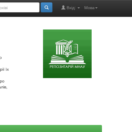
Вхід:
Мова
о
ії їх
про
лів,