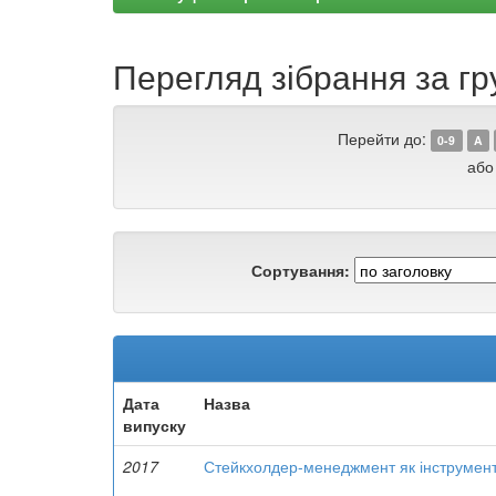
Перегляд зібрання за г
Перейти до:
0-9
A
або
Сортування:
Дата
Назва
випуску
2017
Стейкхолдер-менеджмент як інструмент