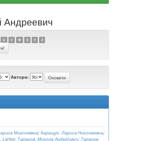
ай Андреевич
U
V
W
X
Y
Z
Автори:
Лариса Миколаївна
;
Каращук, Лариса Николаевна
;
 Larisa
;
Таранов, Микола Андрійович
;
Таранов,