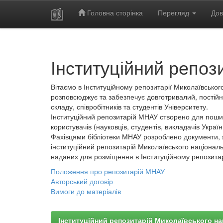
Головна сторінка
Перегляд
Дов
Skip
navigation
Інституційний репоз
Вітаємо в Інституційному репозитарії Миколаївського
розповсюджує та забезпечує довготривалий, постійн
складу, співробітників та студентів Університету.
Інституційний репозитарій МНАУ створено для пошир
користувачів (науковців, студентів, викладачів України
Фахівцями бібліотеки МНАУ розроблено документи, 
інституційний репозитарій Миколаївського національ
наданих для розміщення в Інституційному репозита
Положення про репозитарій МНАУ
Авторський договір
Вимоги до матеріалів
Інституційний репозитарій Миколаївського на