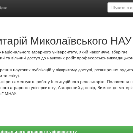
ідка
итарій Миколаївського НАУ
 національного аграрного університету, який накопичує, зберігає,
ий та вільний доступ до наукових робіт професорсько-викладацьког
ення наукових публікацій у відкритому доступі, розширення аудитор
 та світу).
які регламентують роботу Інституційного репозитарію: Положення 
ного аграрного університету, Авторський договір, Вимоги до матеріа
рії МНАУ.
ціонального аграрного університету