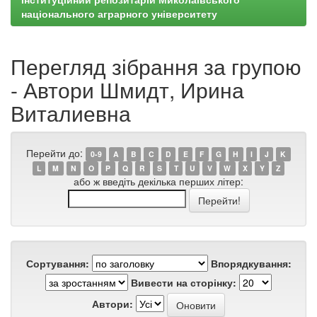
національного аграрного університету
Перегляд зібрання за групою
- Автори Шмидт, Ирина
Виталиевна
Перейти до:
0-9
A
B
C
D
E
F
G
H
I
J
K
L
M
N
O
P
Q
R
S
T
U
V
W
X
Y
Z
або ж введіть декілька перших літер:
Сортування:
Впорядкування:
Вивести на сторінку:
Автори: