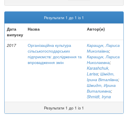
Результати 1 до 1 із 1
Дата
Назва
Автор(и)
випуску
2017
Організаційна культура
Каращук, Лариса
сільськогосподарських
Миколаївна
;
підприємств: дослідження та
Каращук, Лариса
впровадження змін
Николаевна
;
Karashchuk,
Larisa
;
Шмідт,
Ірина Віталіївна
;
Шмидт, Ирина
Виталиевна
;
Shmidt, Iryna
Результати 1 до 1 із 1