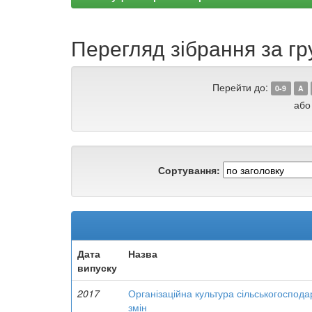
Перегляд зібрання за г
Перейти до:
0-9
A
або
Сортування:
Дата
Назва
випуску
2017
Організаційна культура сільськогоспод
змін