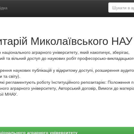
ідка
итарій Миколаївського НАУ
 національного аграрного університету, який накопичує, зберігає,
ий та вільний доступ до наукових робіт професорсько-викладацьког
ення наукових публікацій у відкритому доступі, розширення аудитор
 та світу).
які регламентують роботу Інституційного репозитарію: Положення 
ного аграрного університету, Авторський договір, Вимоги до матеріа
рії МНАУ.
ціонального аграрного університету