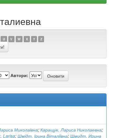
италиевна
U
V
W
X
Y
Z
Автори:
Лариса Миколаївна
;
Каращук, Лариса Николаевна
;
, Larisa
;
Шмідт, Ірина Віталіївна
;
Шмидт, Ирина