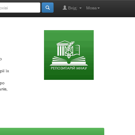
Вхід:
Мова
о
ії їх
про
лів,