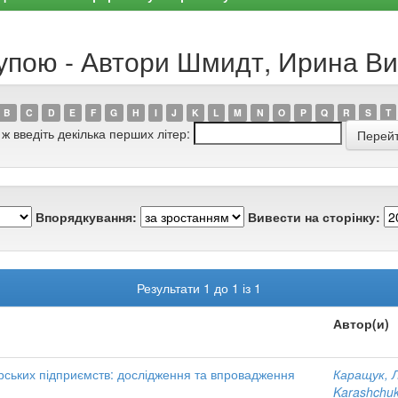
рупою - Автори Шмидт, Ирина В
B
C
D
E
F
G
H
I
J
K
L
M
N
O
P
Q
R
S
T
 ж введіть декілька перших літер:
Впорядкування:
Вивести на сторінку:
Результати 1 до 1 із 1
Автор(и)
арських підприємств: дослідження та впровадження
Каращук, 
Karashchuk