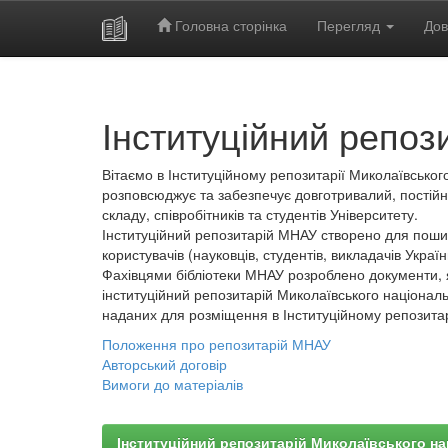
Головна сторінка
Перегляд
Дов
Skip
navigation
Інституційний репоз
Вітаємо в Інституційному репозитарії Миколаївського
розповсюджує та забезпечує довготривалий, постійн
складу, співробітників та студентів Університету.
Інституційний репозитарій МНАУ створено для пошир
користувачів (науковців, студентів, викладачів України
Фахівцями бібліотеки МНАУ розроблено документи, 
інституційний репозитарій Миколаївського національ
наданих для розміщення в Інституційному репозита
Положення про репозитарій МНАУ
Авторський договір
Вимоги до матеріалів
Інституційний репозитарій Миколаївського на