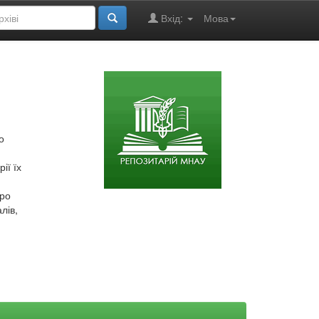
Вхід:
Мова
о
ії їх
про
лів,