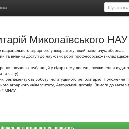
ідка
итарій Миколаївського НАУ
 національного аграрного університету, який накопичує, зберігає,
ий та вільний доступ до наукових робіт професорсько-викладацьког
ення наукових публікацій у відкритому доступі, розширення аудитор
 та світу).
які регламентують роботу Інституційного репозитарію: Положення 
ного аграрного університету, Авторський договір, Вимоги до матеріа
рії МНАУ.
ціонального аграрного університету