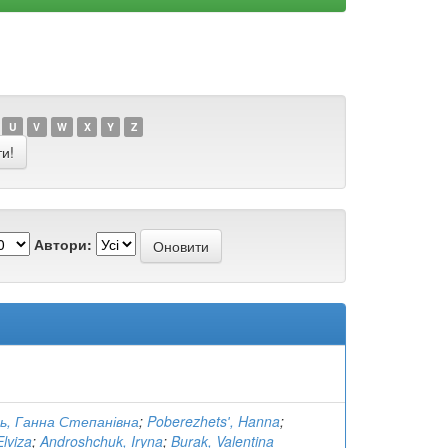
U
V
W
X
Y
Z
Автори:
ь, Ганна Степанівна
;
Poberezhetsʹ, Hanna
;
Elviza
;
Androshchuk, Iryna
;
Burak, Valentina