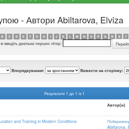
пою - Автори Abiltarova, Elviza
B
C
D
E
F
G
H
I
J
K
L
M
N
O
P
Q
R
S
T
 ж введіть декілька перших літер:
Впорядкування:
Вивести на сторінку:
Результати 1 до 1 із 1
Автор(и)
ucation and Training in Modern Conditions
Побережец
Abiltarova, 