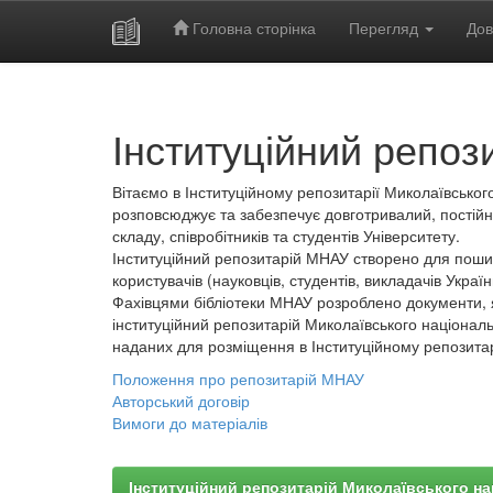
Головна сторінка
Перегляд
Дов
Skip
navigation
Інституційний репоз
Вітаємо в Інституційному репозитарії Миколаївського
розповсюджує та забезпечує довготривалий, постійн
складу, співробітників та студентів Університету.
Інституційний репозитарій МНАУ створено для пошир
користувачів (науковців, студентів, викладачів України
Фахівцями бібліотеки МНАУ розроблено документи, 
інституційний репозитарій Миколаївського національ
наданих для розміщення в Інституційному репозита
Положення про репозитарій МНАУ
Авторський договір
Вимоги до матеріалів
Інституційний репозитарій Миколаївського на