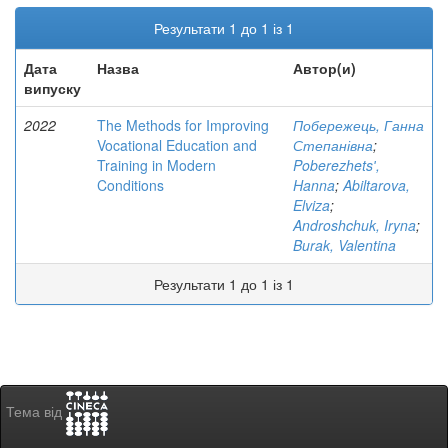
Результати 1 до 1 із 1
Дата
Назва
Автор(и)
випуску
2022
The Methods for Improving
Побережець, Ганна
Vocational Education and
Степанівна
;
Training in Modern
Poberezhetsʹ,
Conditions
Hanna
;
Abiltarova,
Elviza
;
Androshchuk, Iryna
;
Burak, Valentina
Результати 1 до 1 із 1
Тема від