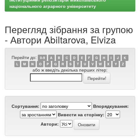
національного аграрного університету
Перегляд зібрання за групою
- Автори Abiltarova, Elviza
Перейти до:
0-9
A
B
C
D
E
F
G
H
I
J
K
L
M
N
O
P
Q
R
S
T
U
V
W
X
Y
Z
або ж введіть декілька перших літер:
Сортування:
Впорядкування:
Вивести на сторінку:
Автори: