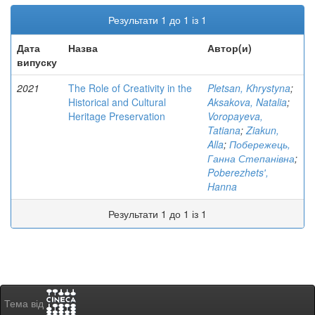
Результати 1 до 1 із 1
Дата
Назва
Автор(и)
випуску
2021
The Role of Creativity in the
Pletsan, Khrystyna
;
Historical and Cultural
Aksakova, Natalia
;
Heritage Preservation
Voropayeva,
Tatiana
;
Ziakun,
Alla
;
Побережець,
Ганна Степанівна
;
Poberezhetsʹ,
Hanna
Результати 1 до 1 із 1
Тема від