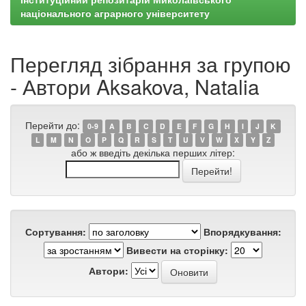
національного аграрного університету
Перегляд зібрання за групою
- Автори Aksakova, Natalia
Перейти до:
0-9
A
B
C
D
E
F
G
H
I
J
K
L
M
N
O
P
Q
R
S
T
U
V
W
X
Y
Z
або ж введіть декілька перших літер:
Сортування:
Впорядкування:
Вивести на сторінку:
Автори: