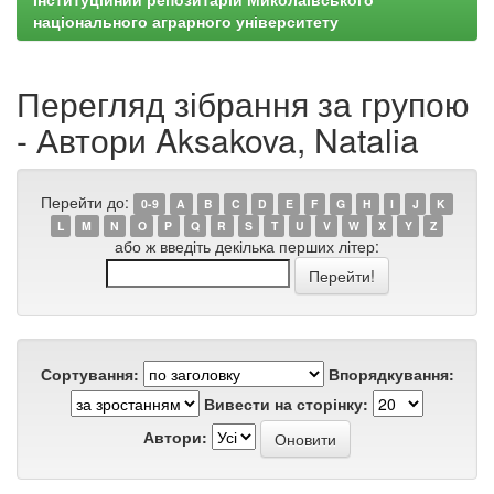
національного аграрного університету
Перегляд зібрання за групою
- Автори Aksakova, Natalia
Перейти до:
0-9
A
B
C
D
E
F
G
H
I
J
K
L
M
N
O
P
Q
R
S
T
U
V
W
X
Y
Z
або ж введіть декілька перших літер:
Сортування:
Впорядкування:
Вивести на сторінку:
Автори: