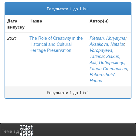
Результати 1 до 1 із 1
Дата
Назва
Автор(и)
випуску
2021
The Role of Creativity in the
Pletsan, Khrystyna
;
Historical and Cultural
Aksakova, Natalia
;
Heritage Preservation
Voropayeva,
Tatiana
;
Ziakun,
Alla
;
Побережець,
Ганна Степанівна
;
Poberezhetsʹ,
Hanna
Результати 1 до 1 із 1
Тема від