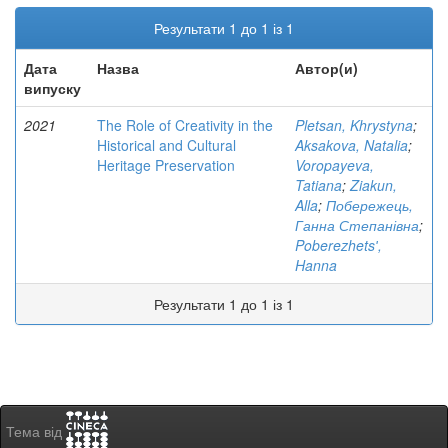
Результати 1 до 1 із 1
Дата
Назва
Автор(и)
випуску
2021
The Role of Creativity in the
Pletsan, Khrystyna
;
Historical and Cultural
Aksakova, Natalia
;
Heritage Preservation
Voropayeva,
Tatiana
;
Ziakun,
Alla
;
Побережець,
Ганна Степанівна
;
Poberezhetsʹ,
Hanna
Результати 1 до 1 із 1
Тема від