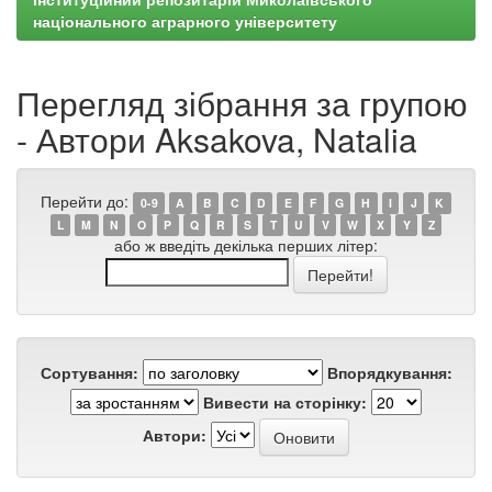
національного аграрного університету
Перегляд зібрання за групою
- Автори Aksakova, Natalia
Перейти до:
0-9
A
B
C
D
E
F
G
H
I
J
K
L
M
N
O
P
Q
R
S
T
U
V
W
X
Y
Z
або ж введіть декілька перших літер:
Сортування:
Впорядкування:
Вивести на сторінку:
Автори: