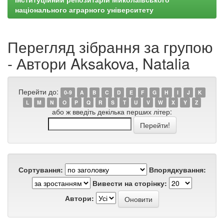
національного аграрного університету
Перегляд зібрання за групою
- Автори Aksakova, Natalia
Перейти до:
0-9
A
B
C
D
E
F
G
H
I
J
K
L
M
N
O
P
Q
R
S
T
U
V
W
X
Y
Z
або ж введіть декілька перших літер:
Сортування:
Впорядкування:
Вивести на сторінку:
Автори: