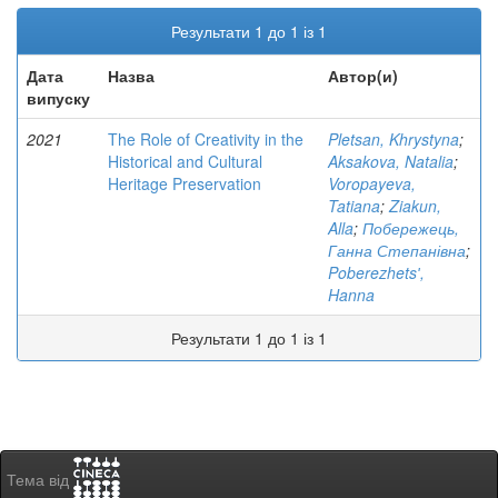
Результати 1 до 1 із 1
Дата
Назва
Автор(и)
випуску
2021
The Role of Creativity in the
Pletsan, Khrystyna
;
Historical and Cultural
Aksakova, Natalia
;
Heritage Preservation
Voropayeva,
Tatiana
;
Ziakun,
Alla
;
Побережець,
Ганна Степанівна
;
Poberezhetsʹ,
Hanna
Результати 1 до 1 із 1
Тема від