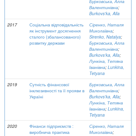
Бурковська, Алла
Валентинівна
;
Burkovs'ka, Alla
2017
Соціальна відповідальність
Сіренко, Наталя
як інструмент досягнення
Миколаївна
;
сталого (збалансованого)
Sirenko, Natalya
;
розвитку держави
Бурковська, Алла
Валентинівна
;
Burkovs'ka, Alla
;
Лункіна, Тетяна
Іванівна
;
Lunkina,
Tetyana
2019
Сутність фінансової
Бурковська, Алла
інклюзивності та її прояви в
Валентинівна
;
Україні
Burkovs'ka, Alla
;
Лункіна, Тетяна
Іванівна
;
Lunkina,
Tetyana
2020
Фінанси підприємств :
Сіренко, Наталя
виробнича практика
Миколаївна
;