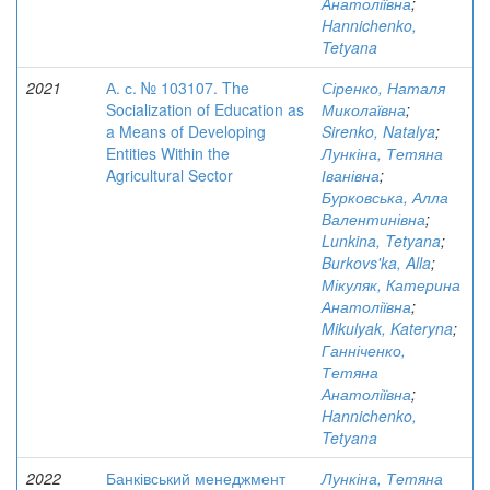
Анатоліївна
;
Hannichenko,
Tetyana
2021
А. с. № 103107. The
Сіренко, Наталя
Socialization of Education as
Миколаївна
;
a Means of Developing
Sirenko, Natalya
;
Entities Within the
Лункіна, Тетяна
Agricultural Sector
Іванівна
;
Бурковська, Алла
Валентинівна
;
Lunkina, Tetyana
;
Burkovs'ka, Alla
;
Мікуляк, Катерина
Анатоліївна
;
Mikulyak, Kateryna
;
Ганніченко,
Тетяна
Анатоліївна
;
Hannichenko,
Tetyana
2022
Банківський менеджмент
Лункіна, Тетяна