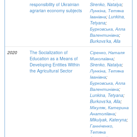
responsibility of Ukrainian
Sirenko, Natalya
;
agrarian economy subjects
Лункіна, Тетяна
Іванівна
;
Lunkina,
Tetyana
;
Бурковська, Алла
Валентинівна
;
Burkovs'ka, Alla
2020
The Socialization of
Сіренко, Наталя
Education as a Means of
Миколаївна
;
Developing Entities Within
Sirenko, Natalya
;
the Agricultural Sector
Лункіна, Тетяна
Іванівна
;
Бурковська, Алла
Валентинівна
;
Lunkina, Tetyana
;
Burkovs'ka, Alla
;
Мікуляк, Катерина
Анатоліївна
;
Mikulyak, Kateryna
;
Ганніченко,
Тетяна