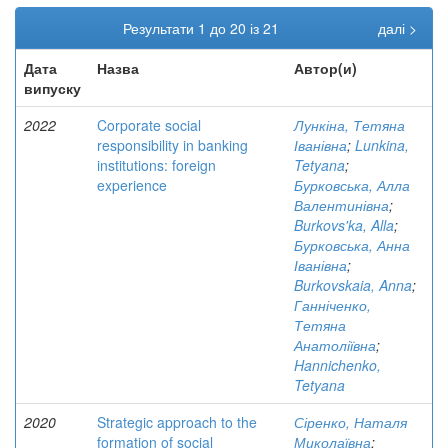
Результати 1 до 20 із 21
далі >
Дата
Назва
Автор(и)
випуску
2022
Corporate social
Лункіна, Тетяна
responsibility in banking
Іванівна
;
Lunkina,
institutions: foreign
Tetyana
;
experience
Бурковська, Алла
Валентинівна
;
Burkovs'ka, Alla
;
Бурковська, Анна
Іванівна
;
Burkovskaia, Anna
;
Ганніченко,
Тетяна
Анатоліївна
;
Hannichenko,
Tetyana
2020
Strategic approach to the
Сіренко, Наталя
formation of social
Миколаївна
;