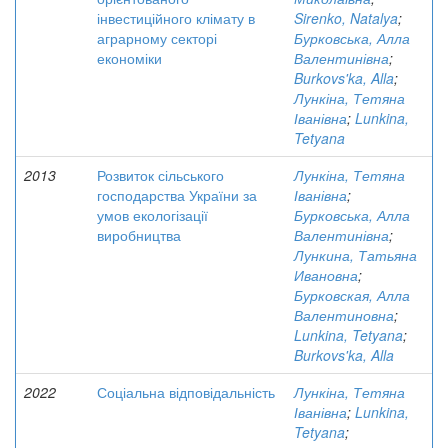
інвестиційного клімату в
Sirenko, Natalya
;
аграрному секторі
Бурковська, Алла
економіки
Валентинівна
;
Burkovs'ka, Alla
;
Лункіна, Тетяна
Іванівна
;
Lunkina,
Tetyana
2013
Розвиток сільського
Лункіна, Тетяна
господарства України за
Іванівна
;
умов екологізації
Бурковська, Алла
виробництва
Валентинівна
;
Лункина, Татьяна
Ивановна
;
Бурковская, Алла
Валентиновна
;
Lunkina, Tetyana
;
Burkovs'ka, Alla
2022
Соціальна відповідальність
Лункіна, Тетяна
Іванівна
;
Lunkina,
Tetyana
;