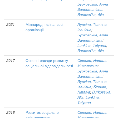
Бурковська, Алла
Валентинівна
;
Burkovs'ka, Alla
2021
Міжнародні фінансові
Лункіна, Тетяна
організації
Іванівна
;
Бурковська, Алла
Валентинівна
;
Lunkina, Tetyana
;
Burkovs'ka, Alla
2017
Основні засади розвитку
Сіренко, Наталя
соціальної відповідальності
Миколаївна
;
Бурковська, Алла
Валентинівна
;
Лункіна, Тетяна
Іванівна
;
Sirenko,
Natalya
;
Burkovs'ka,
Alla
;
Lunkina,
Tetyana
2018
Розвиток соціально-
Сіренко, Наталя
орієнтованого
Миколаївна
;