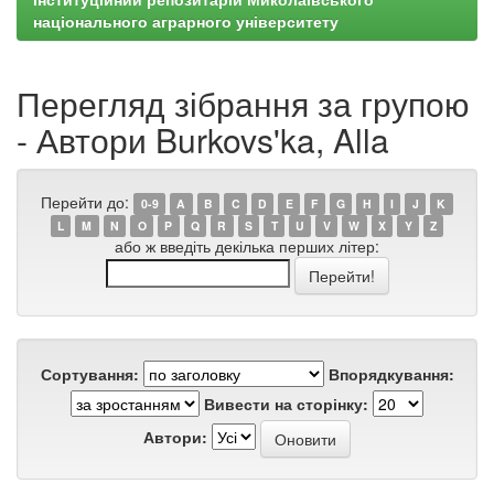
національного аграрного університету
Перегляд зібрання за групою
- Автори Burkovs'ka, Alla
Перейти до:
0-9
A
B
C
D
E
F
G
H
I
J
K
L
M
N
O
P
Q
R
S
T
U
V
W
X
Y
Z
або ж введіть декілька перших літер:
Сортування:
Впорядкування:
Вивести на сторінку:
Автори: