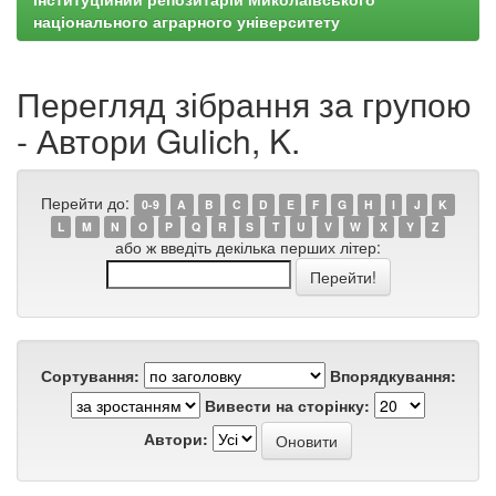
національного аграрного університету
Перегляд зібрання за групою
- Автори Gulich, K.
Перейти до:
0-9
A
B
C
D
E
F
G
H
I
J
K
L
M
N
O
P
Q
R
S
T
U
V
W
X
Y
Z
або ж введіть декілька перших літер:
Сортування:
Впорядкування:
Вивести на сторінку:
Автори: