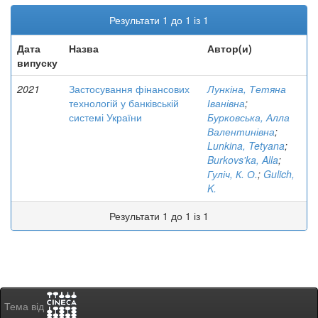
Результати 1 до 1 із 1
Дата
Назва
Автор(и)
випуску
2021
Застосування фінансових
Лункіна, Тетяна
технологій у банківській
Іванівна
;
системі України
Бурковська, Алла
Валентинівна
;
Lunkina, Tetyana
;
Burkovs'ka, Alla
;
Гуліч, К. О.
;
Gulich,
K.
Результати 1 до 1 із 1
Тема від