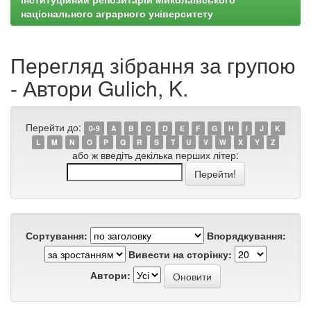
національного аграрного університету
Перегляд зібрання за групою
- Автори Gulich, K.
Перейти до:
0-9
A
B
C
D
E
F
G
H
I
J
K
L
M
N
O
P
Q
R
S
T
U
V
W
X
Y
Z
або ж введіть декілька перших літер:
Сортування:
Впорядкування:
Вивести на сторінку:
Автори: