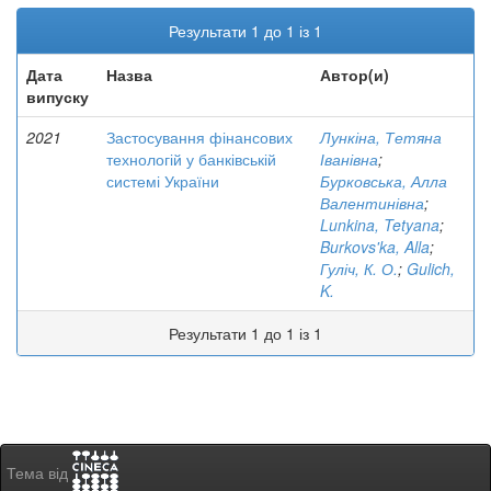
Результати 1 до 1 із 1
Дата
Назва
Автор(и)
випуску
2021
Застосування фінансових
Лункіна, Тетяна
технологій у банківській
Іванівна
;
системі України
Бурковська, Алла
Валентинівна
;
Lunkina, Tetyana
;
Burkovs'ka, Alla
;
Гуліч, К. О.
;
Gulich,
K.
Результати 1 до 1 із 1
Тема від