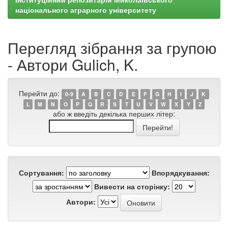
національного аграрного університету
Перегляд зібрання за групою
- Автори Gulich, K.
Перейти до:
0-9
A
B
C
D
E
F
G
H
I
J
K
L
M
N
O
P
Q
R
S
T
U
V
W
X
Y
Z
або ж введіть декілька перших літер:
Сортування:
Впорядкування:
Вивести на сторінку:
Автори: