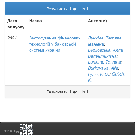
Результати 1 до 1 із 1
Дата
Назва
Автор(и)
випуску
2021
Застосування фінансових
Лункіна, Тетяна
технологій у банківській
Іванівна
;
системі України
Бурковська, Алла
Валентинівна
;
Lunkina, Tetyana
;
Burkovs'ka, Alla
;
Гуліч, К. О.
;
Gulich,
K.
Результати 1 до 1 із 1
Тема від