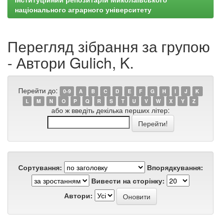
національного аграрного університету
Перегляд зібрання за групою
- Автори Gulich, K.
Перейти до:
0-9
A
B
C
D
E
F
G
H
I
J
K
L
M
N
O
P
Q
R
S
T
U
V
W
X
Y
Z
або ж введіть декілька перших літер:
Сортування:
Впорядкування:
Вивести на сторінку:
Автори: