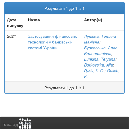
Результати 1 до 1 із 1
Дата
Назва
Автор(и)
випуску
2021
Застосування фінансових
Лункіна, Тетяна
технологій у банківській
Іванівна
;
системі України
Бурковська, Алла
Валентинівна
;
Lunkina, Tetyana
;
Burkovs'ka, Alla
;
Гуліч, К. О.
;
Gulich,
K.
Результати 1 до 1 із 1
Тема від