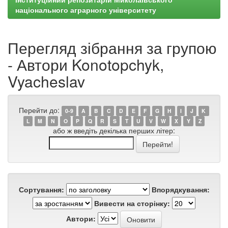
національного аграрного університету
Перегляд зібрання за групою
- Автори Konotopchyk,
Vyacheslav
Перейти до:
0-9
A
B
C
D
E
F
G
H
I
J
K
L
M
N
O
P
Q
R
S
T
U
V
W
X
Y
Z
або ж введіть декілька перших літер:
Сортування:
Впорядкування:
Вивести на сторінку:
Автори: