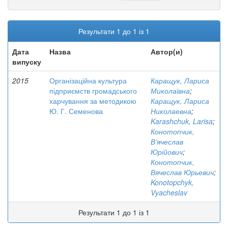
Результати 1 до 1 із 1
Дата
Назва
Автор(и)
випуску
2015
Організаційна культура
Каращук, Лариса
підприємств громадського
Миколаївна
;
харчування за методикою
Каращук, Лариса
Ю. Г. Семенова
Николаевна
;
Karashchuk, Larisa
;
Конотопчик,
В’ячеслав
Юрійович
;
Конотопчик,
Вячеслав Юрьевич
;
Konotopchyk,
Vyacheslav
Результати 1 до 1 із 1