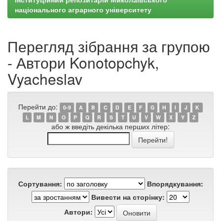
національного аграрного університету
Перегляд зібрання за групою
- Автори Konotopchyk,
Vyacheslav
Перейти до:
0-9
A
B
C
D
E
F
G
H
I
J
K
L
M
N
O
P
Q
R
S
T
U
V
W
X
Y
Z
або ж введіть декілька перших літер:
Сортування:
Впорядкування:
Вивести на сторінку:
Автори: