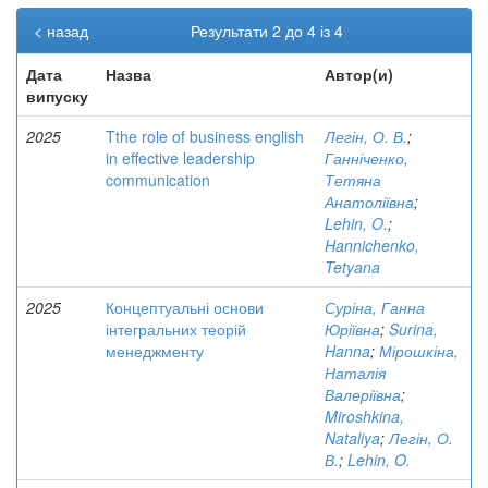
< назад
Результати 2 до 4 із 4
Дата
Назва
Автор(и)
випуску
2025
Tthe role of business english
Легін, О. В.
;
in effective leadership
Ганніченко,
communication
Тетяна
Анатоліївна
;
Lehin, O.
;
Hannichenko,
Tetyana
2025
Концептуальні основи
Суріна, Ганна
інтегральних теорій
Юріївна
;
Surina,
менеджменту
Hanna
;
Мірошкіна,
Наталія
Валеріївна
;
Miroshkina,
Nataliya
;
Легін, О.
В.
;
Lehin, O.