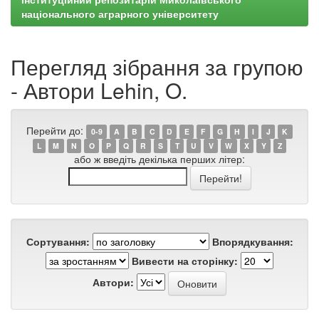
національного аграрного університету
Перегляд зібрання за групою
- Автори Lehin, O.
Перейти до:
0-9
A
B
C
D
E
F
G
H
I
J
K
L
M
N
O
P
Q
R
S
T
U
V
W
X
Y
Z
або ж введіть декілька перших літер:
Сортування:
Впорядкування:
Вивести на сторінку:
Автори: