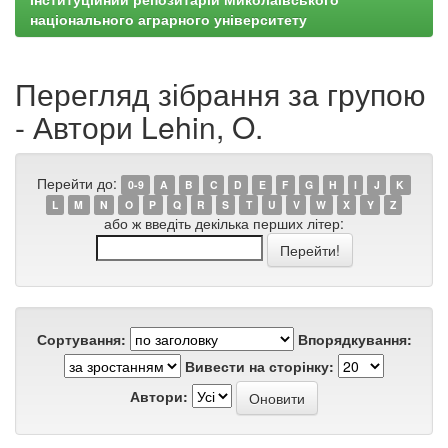
національного аграрного університету
Перегляд зібрання за групою
- Автори Lehin, O.
Перейти до:
0-9
A
B
C
D
E
F
G
H
I
J
K
L
M
N
O
P
Q
R
S
T
U
V
W
X
Y
Z
або ж введіть декілька перших літер:
Сортування:
Впорядкування:
Вивести на сторінку:
Автори: