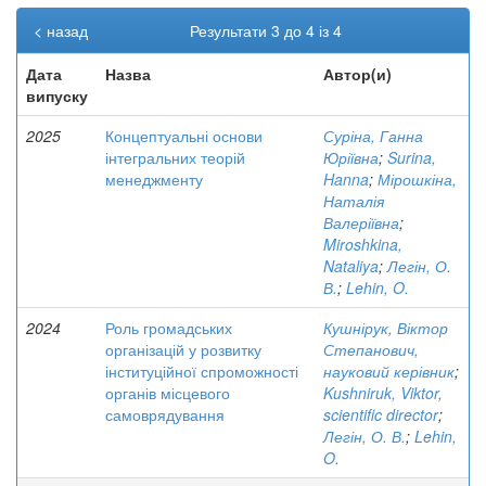
< назад
Результати 3 до 4 із 4
Дата
Назва
Автор(и)
випуску
2025
Концептуальні основи
Суріна, Ганна
інтегральних теорій
Юріївна
;
Surina,
менеджменту
Hanna
;
Мірошкіна,
Наталія
Валеріївна
;
Miroshkina,
Nataliya
;
Легін, О.
В.
;
Lehin, O.
2024
Роль громадських
Кушнірук, Віктор
організацій у розвитку
Степанович,
інституційної спроможності
науковий керівник
;
органів місцевого
Kushniruk, Viktor,
самоврядування
scientific director
;
Легін, О. В.
;
Lehin,
O.