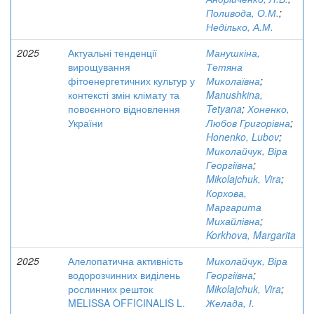
Поливода, О.М.
;
Неділько, А.М.
2025
Актуальні тенденції
Манушкіна,
вирощування
Тетяна
фітоенергетичних культур у
Миколаївна
;
контексті змін клімату та
Manushkina,
повоєнного відновлення
Tetyana
;
Хоненко,
України
Любов Григорівна
;
Honenko, Lubov
;
Миколайчук, Віра
Георгіївна
;
Mikolajchuk, Vira
;
Корхова,
Маргарита
Михайлівна
;
Korkhova, Margarita
2025
Алелопатична активність
Миколайчук, Віра
водорозчинних виділень
Георгіївна
;
рослинних решток
Mikolajchuk, Vira
;
MELISSA OFFICINALIS L.
Желада, І.