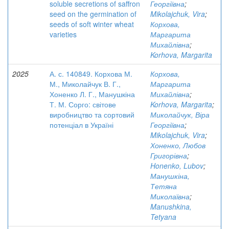
soluble secretions of saffron
Георгіївна
;
seed on the germination of
Mikolajchuk, Vira
;
seeds of soft winter wheat
Корхова,
varieties
Маргарита
Михайлівна
;
Korhova, Margarita
2025
А. с. 140849. Корхова М.
Корхова,
М., Миколайчук В. Г.,
Маргарита
Хоненко Л. Г., Манушкіна
Михайлівна
;
Т. М. Сорго: світове
Korhova, Margarita
;
виробництво та сортовий
Миколайчук, Віра
потенціал в Україні
Георгіївна
;
Mikolajchuk, Vira
;
Хоненко, Любов
Григорівна
;
Honenko, Lubov
;
Манушкіна,
Тетяна
Миколаївна
;
Manushkina,
Tetyana