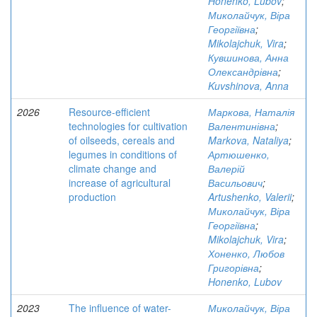
Honenko, Lubov
;
Миколайчук, Віра
Георгіївна
;
Mikolajchuk, Vira
;
Кувшинова, Анна
Олександрівна
;
Kuvshinova, Anna
2026
Resource-efficient
Маркова, Наталія
technologies for cultivation
Валентинівна
;
of oilseeds, cereals and
Markova, Nataliya
;
legumes in conditions of
Артюшенко,
climate change and
Валерій
increase of agricultural
Васильович
;
production
Artushenko, Valerii
;
Миколайчук, Віра
Георгіївна
;
Mikolajchuk, Vira
;
Хоненко, Любов
Григорівна
;
Honenko, Lubov
2023
The influence of water-
Миколайчук, Віра