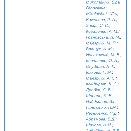
Миколайчук, Віра
Георгіївна
;
Mikolajchuk, Vira
;
Вожегова, Р. А.
;
Заєць, С. О.
;
Коваленко, А. М.
;
Грановська, Л. М.
;
Малярчук, М. П.
;
Влащук, А. М.
;
Новохижній, М. В.
;
Коваленко, О. А.
;
Онуфран, Л. І.
;
Ісакова, Г. М.
;
Малярчук, А. С.
;
Фундират, К. С.
;
Дробіт, Л. В.
;
Шапарь, Л. В.
;
Найдьонов, В.Г.
;
Гальченко, Н.М.
;
Резніченко, Н.Д.
;
Абрамова, В.Д.
;
Шахова, Н.М.
;
Андрійченко, Л.В.
;