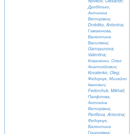
Novikov, Olexandr
;
Дробітько,
Антоніна
Вікторівна
;
Drobitko, Antonina
;
Гамаюнова,
Валентина
Василівна
;
Gamayunova,
Valentina
;
Коваленко, Олег
Анатолійович
;
Kovalenko, Oleg
;
Федорчук, Михайло
Іванович
;
Fedorchuk, Mikhail
;
Панфілова,
Антоніна
Вікторівна
;
Panfilova, Antonina
;
Федорчук,
Валентина
Григорівна
;