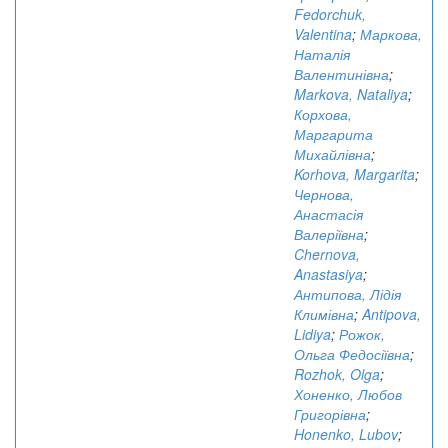
Fedorchuk,
Valentina
;
Маркова,
Наталія
Валентинівна
;
Markova, Nataliya
;
Корхова,
Маргарита
Михайлівна
;
Korhova, Margarita
;
Чернова,
Анастасія
Валеріївна
;
Chernova,
Anastasiya
;
Антипова, Лідія
Климівна
;
Antipova,
Lidiya
;
Рожок,
Ольга Федосіївна
;
Rozhok, Olga
;
Хоненко, Любов
Григорівна
;
Honenko, Lubov
;