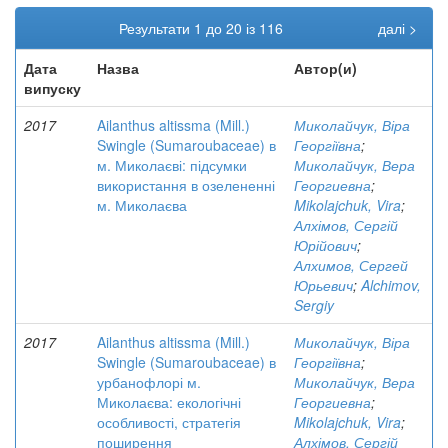
Результати 1 до 20 із 116
далі >
Дата
Назва
Автор(и)
випуску
2017
Ailanthus altissma (Mill.)
Миколайчук, Віра
Swingle (Sumaroubaceae) в
Георгіївна
;
м. Миколаєві: підсумки
Миколайчук, Вера
використання в озелененні
Георгиевна
;
м. Миколаєва
Mikolajchuk, Vira
;
Алхімов, Сергій
Юрійович
;
Алхимов, Сергей
Юрьевич
;
Alchimov,
Sergiy
2017
Ailanthus altissma (Mill.)
Миколайчук, Віра
Swingle (Sumaroubaceae) в
Георгіївна
;
урбанофлорі м.
Миколайчук, Вера
Миколаєва: екологічні
Георгиевна
;
особливості, стратегія
Mikolajchuk, Vira
;
поширення
Алхімов, Сергій