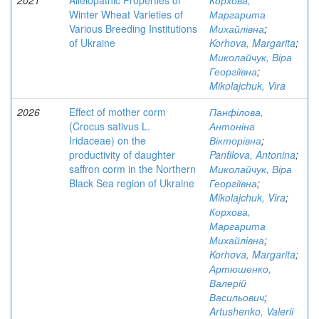
2021
Allelopathic Properties of
Корхова,
Winter Wheat Varieties of
Маргарита
Various Breeding Institutions
Михайлівна
;
of Ukraine
Korhova, Margarita
;
Миколайчук, Віра
Георгіївна
;
Mikolajchuk, Vira
2026
Effect of mother corm
Панфілова,
(Crocus sativus L.
Антоніна
Iridaceae) on the
Вікторівна
;
productivity of daughter
Panfilova, Antonina
;
saffron corm in the Northern
Миколайчук, Віра
Black Sea region of Ukraine
Георгіївна
;
Mikolajchuk, Vira
;
Корхова,
Маргарита
Михайлівна
;
Korhova, Margarita
;
Артюшенко,
Валерій
Васильович
;
Artushenko, Valerii