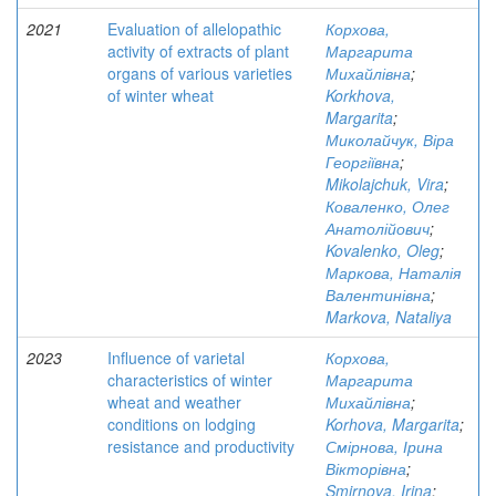
2021
Evaluation of allelopathic
Корхова,
activity of extracts of plant
Маргарита
organs of various varieties
Михайлівна
;
of winter wheat
Korkhova,
Margarita
;
Миколайчук, Віра
Георгіївна
;
Mikolajchuk, Vira
;
Коваленко, Олег
Анатолійович
;
Kovalenko, Oleg
;
Маркова, Наталія
Валентинівна
;
Markova, Nataliya
2023
Influence of varietal
Корхова,
characteristics of winter
Маргарита
wheat and weather
Михайлівна
;
conditions on lodging
Korhova, Margarita
;
resistance and productivity
Смірнова, Ірина
Вікторівна
;
Smirnova, Irina
;