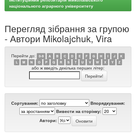
національного аграрного університету
Перегляд зібрання за групою
- Автори Mikolajchuk, Vira
Перейти до:
0-9
A
B
C
D
E
F
G
H
I
J
K
L
M
N
O
P
Q
R
S
T
U
V
W
X
Y
Z
або ж введіть декілька перших літер:
Сортування:
Впорядкування:
Вивести на сторінку:
Автори: