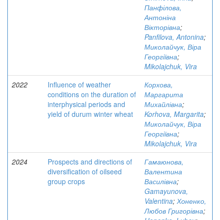
Панфілова,
Антоніна
Вікторівна
;
Panfilova, Antonina
;
Миколайчук, Віра
Георгіївна
;
Mikolajchuk, Vira
2022
Influence of weather
Корхова,
conditions on the duration of
Маргарита
interphysical periods and
Михайлівна
;
yield of durum winter wheat
Korhova, Margarita
;
Миколайчук, Віра
Георгіївна
;
Mikolajchuk, Vira
2024
Prospects and directions of
Гамаюнова,
diversification of oilseed
Валентина
group crops
Василівна
;
Gamayunova,
Valentina
;
Хоненко,
Любов Григорівна
;