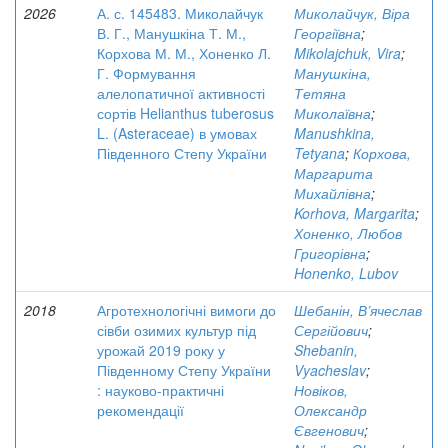
2026
А. с. 145483. Миколайчук
Миколайчук, Віра
В. Г., Манушкіна Т. М.,
Георгіївна
;
Корхова М. М., Хоненко Л.
Mikolajchuk, Vira
;
Г. Формування
Манушкіна,
алелопатичної активності
Тетяна
сортів Helianthus tuberosus
Миколаївна
;
L. (Asteraceae) в умовах
Manushkina,
Південного Степу України
Tetyana
;
Корхова,
Маргарита
Михайлівна
;
Korhova, Margarita
;
Хоненко, Любов
Григорівна
;
Honenko, Lubov
2018
Агротехнологічні вимоги до
Шебанін, В’ячеслав
сівби озимих культур під
Сергійович
;
урожай 2019 року у
Shebanin,
Південному Степу України
Vyacheslav
;
: науково-практичні
Новіков,
рекомендації
Олександр
Євгенович
;