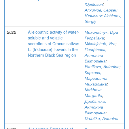
Юрійович
;
Алхимов, Сергей
Юрьевич
;
Alchimov,
Sergiy
2022
Allelopathic activity of water-
Миколайчук, Віра
soluble and volatile
Георгіївна
;
secretions of Crocus sativus
Mikolajchuk, Vira
;
L. (Iridaceae) flowers in the
Панфілова,
Northern Black Sea region
Антоніна
Вікторівна
;
Panfilova, Antonina
;
Корхова,
Маргарита
Михайлівна
;
Korkhova,
Margarita
;
Дробітько,
Антоніна
Вікторівна
;
Drobitko, Antonina