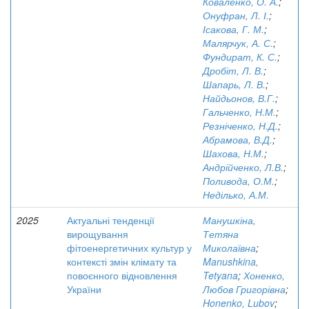
Коваленко, О. А.
;
Онуфран, Л. І.
;
Ісакова, Г. М.
;
Малярчук, А. С.
;
Фундират, К. С.
;
Дробіт, Л. В.
;
Шапарь, Л. В.
;
Найдьонов, В.Г.
;
Гальченко, Н.М.
;
Резніченко, Н.Д.
;
Абрамова, В.Д.
;
Шахова, Н.М.
;
Андрійченко, Л.В.
;
Поливода, О.М.
;
Неділько, А.М.
2025
Актуальні тенденції
Манушкіна,
вирощування
Тетяна
фітоенергетичних культур у
Миколаївна
;
контексті змін клімату та
Manushkina,
повоєнного відновлення
Tetyana
;
Хоненко,
України
Любов Григорівна
;
Honenko, Lubov
;