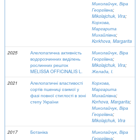
Миколайчук, Віра
Георгіївна
;
Mikolajchuk, Vira
;
Корхова,
Маргарита
Михайлівна
;
Korkhova, Margarita
2025
Алелопатична активність
Миколайчук, Віра
водорозчинних виділень
Георгіївна
;
рослинних решток
Mikolajchuk, Vira
;
MELISSA OFFICINALIS L.
Желада, І.
2021
Алелопатичні властивості
Корхова,
сортів пшениці озимої у
Маргарита
фазі повної стиглості в зоні
Михайлівна
;
степу України
Korhova, Margarita
;
Миколайчук, Віра
Георгіївна
;
Mikolajchuk, Vira
2017
Ботаніка
Миколайчук, Віра
Георгіївна
;