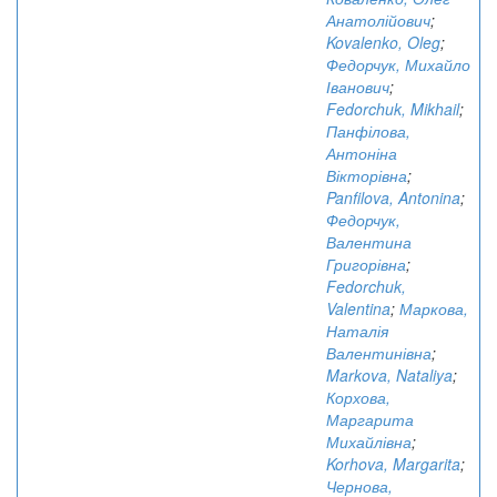
Анатолійович
;
Kovalenko, Oleg
;
Федорчук, Михайло
Іванович
;
Fedorchuk, Mikhail
;
Панфілова,
Антоніна
Вікторівна
;
Panfilova, Antonina
;
Федорчук,
Валентина
Григорівна
;
Fedorchuk,
Valentina
;
Маркова,
Наталія
Валентинівна
;
Markova, Nataliya
;
Корхова,
Маргарита
Михайлівна
;
Korhova, Margarita
;
Чернова,