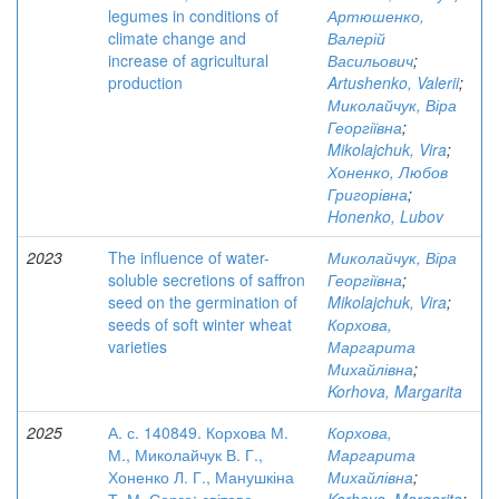
legumes in conditions of
Артюшенко,
climate change and
Валерій
increase of agricultural
Васильович
;
production
Artushenko, Valerii
;
Миколайчук, Віра
Георгіївна
;
Mikolajchuk, Vira
;
Хоненко, Любов
Григорівна
;
Honenko, Lubov
2023
The influence of water-
Миколайчук, Віра
soluble secretions of saffron
Георгіївна
;
seed on the germination of
Mikolajchuk, Vira
;
seeds of soft winter wheat
Корхова,
varieties
Маргарита
Михайлівна
;
Korhova, Margarita
2025
А. с. 140849. Корхова М.
Корхова,
М., Миколайчук В. Г.,
Маргарита
Хоненко Л. Г., Манушкіна
Михайлівна
;