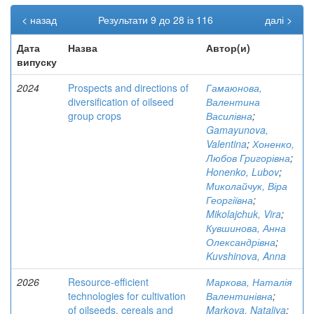
< назад
Результати 9 до 28 із 116
далі >
Дата
Назва
Автор(и)
випуску
2024
Prospects and directions of
Гамаюнова,
diversification of oilseed
Валентина
group crops
Василівна
;
Gamayunova,
Valentina
;
Хоненко,
Любов Григорівна
;
Honenko, Lubov
;
Миколайчук, Віра
Георгіївна
;
Mikolajchuk, Vira
;
Кувшинова, Анна
Олександрівна
;
Kuvshinova, Anna
2026
Resource-efficient
Маркова, Наталія
technologies for cultivation
Валентинівна
;
of oilseeds, cereals and
Markova, Nataliya
;