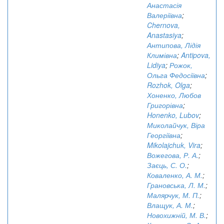
Анастасія
Валеріївна
;
Chernova,
Anastasiya
;
Антипова, Лідія
Климівна
;
Antipova,
Lidiya
;
Рожок,
Ольга Федосіївна
;
Rozhok, Olga
;
Хоненко, Любов
Григорівна
;
Honenko, Lubov
;
Миколайчук, Віра
Георгіївна
;
Mikolajchuk, Vira
;
Вожегова, Р. А.
;
Заєць, С. О.
;
Коваленко, А. М.
;
Грановська, Л. М.
;
Малярчук, М. П.
;
Влащук, А. М.
;
Новохижній, М. В.
;