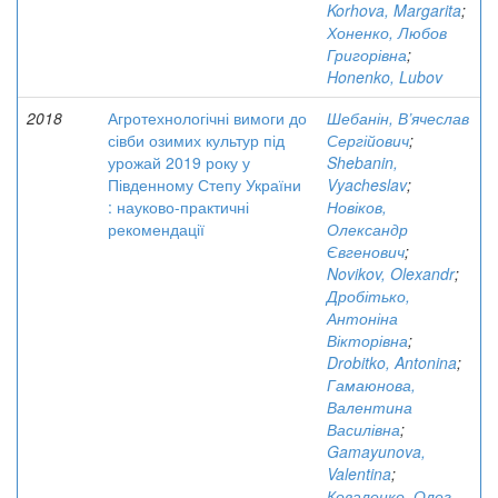
Korhova, Margarita
;
Хоненко, Любов
Григорівна
;
Honenko, Lubov
2018
Агротехнологічні вимоги до
Шебанін, В’ячеслав
сівби озимих культур під
Сергійович
;
урожай 2019 року у
Shebanin,
Південному Степу України
Vyacheslav
;
: науково-практичні
Новіков,
рекомендації
Олександр
Євгенович
;
Novikov, Olexandr
;
Дробітько,
Антоніна
Вікторівна
;
Drobitko, Antonina
;
Гамаюнова,
Валентина
Василівна
;
Gamayunova,
Valentina
;
Коваленко, Олег