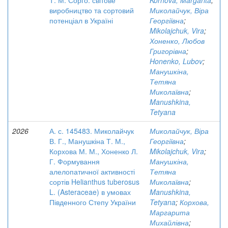
Т. М. Сорго: світове
Korhova, Margarita
;
виробництво та сортовий
Миколайчук, Віра
потенціал в Україні
Георгіївна
;
Mikolajchuk, Vira
;
Хоненко, Любов
Григорівна
;
Honenko, Lubov
;
Манушкіна,
Тетяна
Миколаївна
;
Manushkina,
Tetyana
2026
А. с. 145483. Миколайчук
Миколайчук, Віра
В. Г., Манушкіна Т. М.,
Георгіївна
;
Корхова М. М., Хоненко Л.
Mikolajchuk, Vira
;
Г. Формування
Манушкіна,
алелопатичної активності
Тетяна
сортів Helianthus tuberosus
Миколаївна
;
L. (Asteraceae) в умовах
Manushkina,
Південного Степу України
Tetyana
;
Корхова,
Маргарита
Михайлівна
;