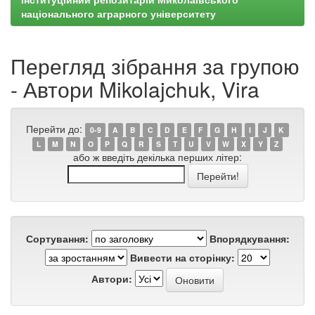
національного аграрного університету
Перегляд зібрання за групою
- Автори Mikolajchuk, Vira
Перейти до:
0-9
A
B
C
D
E
F
G
H
I
J
K
L
M
N
O
P
Q
R
S
T
U
V
W
X
Y
Z
або ж введіть декілька перших літер:
Сортування:
Впорядкування:
Вивести на сторінку:
Автори: