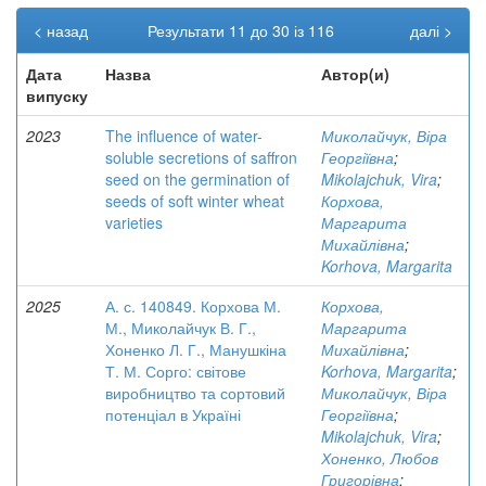
< назад
Результати 11 до 30 із 116
далі >
Дата
Назва
Автор(и)
випуску
2023
The influence of water-
Миколайчук, Віра
soluble secretions of saffron
Георгіївна
;
seed on the germination of
Mikolajchuk, Vira
;
seeds of soft winter wheat
Корхова,
varieties
Маргарита
Михайлівна
;
Korhova, Margarita
2025
А. с. 140849. Корхова М.
Корхова,
М., Миколайчук В. Г.,
Маргарита
Хоненко Л. Г., Манушкіна
Михайлівна
;
Т. М. Сорго: світове
Korhova, Margarita
;
виробництво та сортовий
Миколайчук, Віра
потенціал в Україні
Георгіївна
;
Mikolajchuk, Vira
;
Хоненко, Любов
Григорівна
;