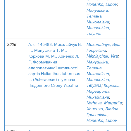
Honenko, Lubov
;
Манушкіна,
Тетяна
Миколаївна
;
Manushkina,
Tetyana
2026
А. с. 145483. Миколайчук В.
Миколайчук, Віра
Г., Манушкіна Т. М.,
Георгіївна
;
Корхова М. М., Хоненко Л.
Mikolajchuk, Vira
;
Г. Формування
Манушкіна,
алелопатичної активності
Тетяна
сортів Helianthus tuberosus
Миколаївна
;
L. (Asteraceae) в умовах
Manushkina,
Південного Степу України
Tetyana
;
Корхова,
Маргарита
Михайлівна
;
Korhova, Margarita
;
Хоненко, Любов
Григорівна
;
Honenko, Lubov