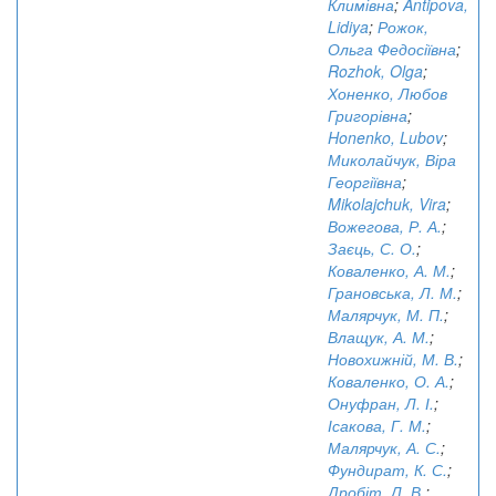
Климівна
;
Antipova,
Lidiya
;
Рожок,
Ольга Федосіївна
;
Rozhok, Olga
;
Хоненко, Любов
Григорівна
;
Honenko, Lubov
;
Миколайчук, Віра
Георгіївна
;
Mikolajchuk, Vira
;
Вожегова, Р. А.
;
Заєць, С. О.
;
Коваленко, А. М.
;
Грановська, Л. М.
;
Малярчук, М. П.
;
Влащук, А. М.
;
Новохижній, М. В.
;
Коваленко, О. А.
;
Онуфран, Л. І.
;
Ісакова, Г. М.
;
Малярчук, А. С.
;
Фундират, К. С.
;
Дробіт, Л. В.
;