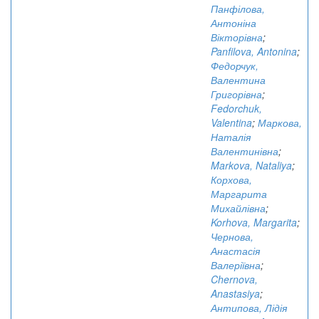
Панфілова,
Антоніна
Вікторівна
;
Panfilova, Antonina
;
Федорчук,
Валентина
Григорівна
;
Fedorchuk,
Valentina
;
Маркова,
Наталія
Валентинівна
;
Markova, Nataliya
;
Корхова,
Маргарита
Михайлівна
;
Korhova, Margarita
;
Чернова,
Анастасія
Валеріївна
;
Chernova,
Anastasiya
;
Антипова, Лідія