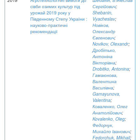
2018
Агротехнологічні вимоги до
Шебанін, В’ячеслав
сівби озимих культур під
Сергійович
;
урожай 2019 року у
Shebanin,
Південному Степу України :
Vyacheslav
;
науково-практичні
Новіков,
рекомендації
Олександр
Євгенович
;
Novikov, Olexandr
;
Дробітько,
Антоніна
Вікторівна
;
Drobitko, Antonina
;
Гамаюнова,
Валентина
Василівна
;
Gamayunova,
Valentina
;
Коваленко, Олег
Анатолійович
;
Kovalenko, Oleg
;
Федорчук,
Михайло Іванович
;
Fedorchuk, Mikhail
;