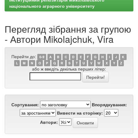
національного аграрного університету
Перегляд зібрання за групою
- Автори Mikolajchuk, Vira
Перейти до:
0-9
A
B
C
D
E
F
G
H
I
J
K
L
M
N
O
P
Q
R
S
T
U
V
W
X
Y
Z
або ж введіть декілька перших літер:
Сортування:
Впорядкування:
Вивести на сторінку:
Автори: