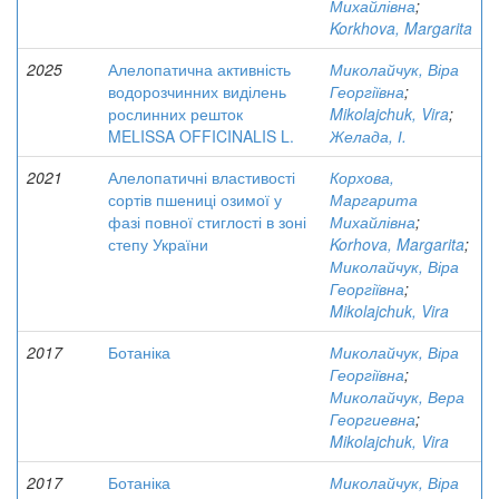
Михайлівна
;
Korkhova, Margarita
2025
Алелопатична активність
Миколайчук, Віра
водорозчинних виділень
Георгіївна
;
рослинних решток
Mikolajchuk, Vira
;
MELISSA OFFICINALIS L.
Желада, І.
2021
Алелопатичні властивості
Корхова,
сортів пшениці озимої у
Маргарита
фазі повної стиглості в зоні
Михайлівна
;
степу України
Korhova, Margarita
;
Миколайчук, Віра
Георгіївна
;
Mikolajchuk, Vira
2017
Ботаніка
Миколайчук, Віра
Георгіївна
;
Миколайчук, Вера
Георгиевна
;
Mikolajchuk, Vira
2017
Ботаніка
Миколайчук, Віра