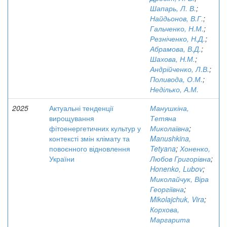
Шапарь, Л. В.
;
Найдьонов, В.Г.
;
Гальченко, Н.М.
;
Резніченко, Н.Д.
;
Абрамова, В.Д.
;
Шахова, Н.М.
;
Андрійченко, Л.В.
;
Поливода, О.М.
;
Неділько, А.М.
2025
Актуальні тенденції
Манушкіна,
вирощування
Тетяна
фітоенергетичних культур у
Миколаївна
;
контексті змін клімату та
Manushkina,
повоєнного відновлення
Tetyana
;
Хоненко,
України
Любов Григорівна
;
Honenko, Lubov
;
Миколайчук, Віра
Георгіївна
;
Mikolajchuk, Vira
;
Корхова,
Маргарита