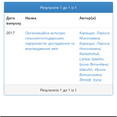
Результати 1 до 1 із 1
Дата
Назва
Автор(и)
випуску
2017
Організаційна культура
Каращук, Лариса
сільськогосподарських
Миколаївна
;
підприємств: дослідження та
Каращук, Лариса
впровадження змін
Николаевна
;
Karashchuk,
Larisa
;
Шмідт,
Ірина Віталіївна
;
Шмидт, Ирина
Виталиевна
;
Shmidt, Iryna
Результати 1 до 1 із 1