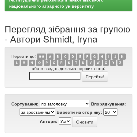
національного аграрного університету
Перегляд зібрання за групою
- Автори Shmidt, Iryna
Перейти до:
0-9
A
B
C
D
E
F
G
H
I
J
K
L
M
N
O
P
Q
R
S
T
U
V
W
X
Y
Z
або ж введіть декілька перших літер:
Сортування:
Впорядкування:
Вивести на сторінку:
Автори: