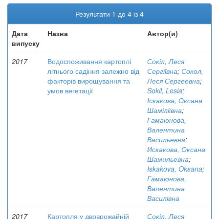
Результати 1 до 4 із 4
Дата
Назва
Автор(и)
випуску
2017
Водоспоживання картоплі
Сокіл, Леся
літнього садіння залежно від
Сергіївна
;
Сокол,
факторів вирощування та
Леся Сергеевна
;
умов вегетації
Sokil, Lesia
;
Іскакова, Оксана
Шаміліївна
;
Гамаюнова,
Валентина
Васильевна
;
Искакова, Оксана
Шамильевна
;
Iskakova, Oksana
;
Гамаюнова,
Валентина
Василівна
2017
Картопля у двоврожайній
Сокіл, Леся