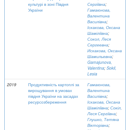
культурі в зоні Півдня
Сергіївна
;
України
Гамаюнова,
Валентина
Василівна
;
Іскакова, Оксана
Шаміліївна
;
Сокол, Леся
Сергеевна
;
Искакова, Оксана
Шамильевна
;
Gamajunova,
Valentina
;
Sokil,
Lesia
2019
Продуктивність картоплі за
Гамаюнова,
вирощування в умовах
Валентина
півдня України на засадах
Василівна
;
ресурсозбереження
Іскакова, Оксана
Шаміліївна
;
Сокіл,
Леся Сергіївна
;
Глушко, Тетяна
Вікторівна
;