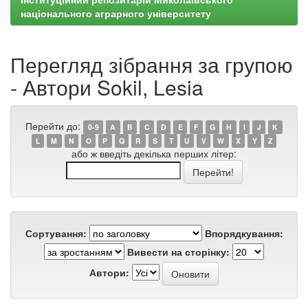
національного аграрного університету
Перегляд зібрання за групою
- Автори Sokil, Lesia
Перейти до:
0-9
A
B
C
D
E
F
G
H
I
J
K
L
M
N
O
P
Q
R
S
T
U
V
W
X
Y
Z
або ж введіть декілька перших літер:
Сортування:
Впорядкування:
Вивести на сторінку:
Автори: