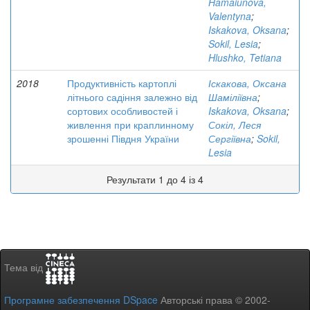
Hamaiunova,
Valentyna
;
Iskakova, Oksana
;
Sokil, Lesia
;
Hlushko, Tetiana
2018
Продуктивність картоплі
Іскакова, Оксана
літнього садіння залежно від
Шаміліївна
;
сортових особливостей і
Iskakova, Oksana
;
живлення при краплинному
Сокіл, Леся
зрошенні Півдня України
Сергіївна
;
Sokil,
Lesia
Результати 1 до 4 із 4
Тема від
Програмне забезпечення DSpace
Авторські права © 2002-