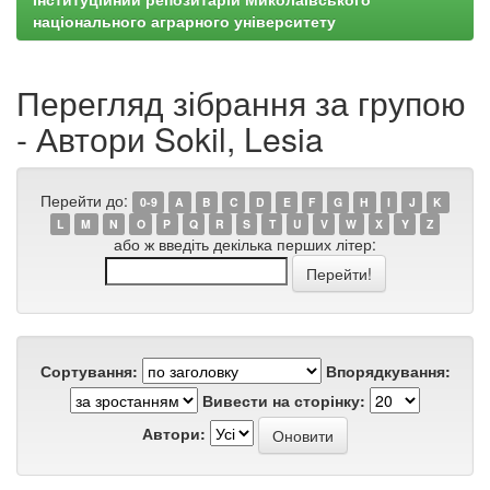
національного аграрного університету
Перегляд зібрання за групою
- Автори Sokil, Lesia
Перейти до:
0-9
A
B
C
D
E
F
G
H
I
J
K
L
M
N
O
P
Q
R
S
T
U
V
W
X
Y
Z
або ж введіть декілька перших літер:
Сортування:
Впорядкування:
Вивести на сторінку:
Автори: