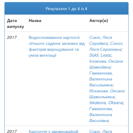
Результати 1 до 4 із 4
Дата
Назва
Автор(и)
випуску
2017
Водоспоживання картоплі
Сокіл, Леся
літнього садіння залежно від
Сергіївна
;
Сокол,
факторів вирощування та
Леся Сергеевна
;
умов вегетації
Sokil, Lesia
;
Іскакова, Оксана
Шаміліївна
;
Гамаюнова,
Валентина
Васильевна
;
Искакова, Оксана
Шамильевна
;
Iskakova, Oksana
;
Гамаюнова,
Валентина
Василівна
2017
Картопля у двоврожайній
Сокіл, Леся