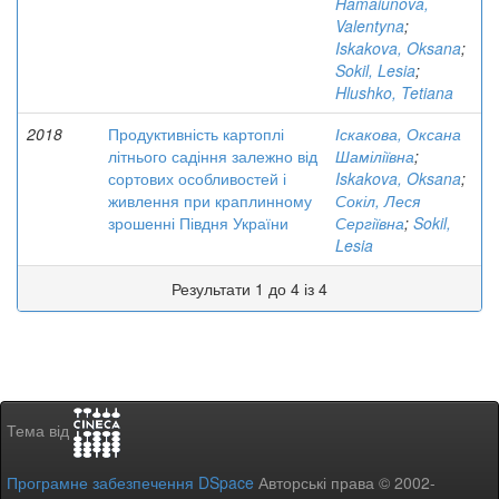
Hamaiunova,
Valentyna
;
Iskakova, Oksana
;
Sokil, Lesia
;
Hlushko, Tetiana
2018
Продуктивність картоплі
Іскакова, Оксана
літнього садіння залежно від
Шаміліївна
;
сортових особливостей і
Iskakova, Oksana
;
живлення при краплинному
Сокіл, Леся
зрошенні Півдня України
Сергіївна
;
Sokil,
Lesia
Результати 1 до 4 із 4
Тема від
Програмне забезпечення DSpace
Авторські права © 2002-