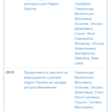
культурі в зоні Півдня
Сергіївна
;
України
Гамаюнова,
Валентина
Василівна
;
Іскакова, Оксана
Шаміліївна
;
Сокол, Леся
Сергеевна
;
Искакова, Оксана
Шамильевна
;
Gamajunova,
Valentina
;
Sokil,
Lesia
2019
Продуктивність картоплі за
Гамаюнова,
вирощування в умовах
Валентина
півдня України на засадах
Василівна
;
ресурсозбереження
Іскакова, Оксана
Шаміліївна
;
Сокіл,
Леся Сергіївна
;
Глушко, Тетяна
Вікторівна
;