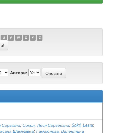
U
V
W
X
Y
Z
Автори:
я Сергіївна
;
Сокол, Леся Сергеевна
;
Sokil, Lesia
;
Оксана Шаміліївна
;
Гамаюнова, Валентина