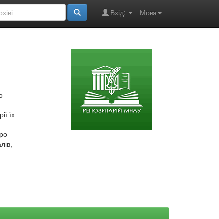
Вхід:
Мова
о
ії їх
про
лів,