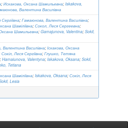
а
;
Искакова, Оксана Шамильевна
;
Iskakova,
маюнова, Валентина Василівна
я Сергіївна
;
Гамаюнова, Валентина Василівна
;
Оксана Шаміліївна
;
Сокол, Леся Сергеевна
;
 Оксана Шамильевна
;
Gamajunova, Valentina
;
Sokil,
, Валентина Василівна
;
Іскакова, Оксана
;
Сокіл, Леся Сергіївна
;
Глушко, Тетяна
;
Hamaiunova, Valentyna
;
Iskakova, Oksana
;
Sokil,
hko, Tetiana
Оксана Шаміліївна
;
Iskakova, Oksana
;
Сокіл, Леся
Sokil, Lesia