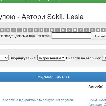
пою - Автори Sokil, Lesia
B
C
D
E
F
G
H
I
J
K
L
M
N
O
P
Q
R
S
T
 ж введіть декілька перших літер:
Впорядкування:
Вивести на сторінку:
Результати 1 до 4 із 4
Автор(и)
ння залежно від факторів вирощування та умов
Сокіл, Лес
Іскакова, 