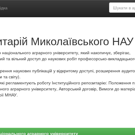
ідка
итарій Миколаївського НАУ
 національного аграрного університету, який накопичує, зберігає,
ий та вільний доступ до наукових робіт професорсько-викладацьког
ення наукових публікацій у відкритому доступі, розширення аудитор
 та світу).
які регламентують роботу Інституційного репозитарію: Положення 
ного аграрного університету, Авторський договір, Вимоги до матеріа
рії МНАУ.
ціонального аграрного університету