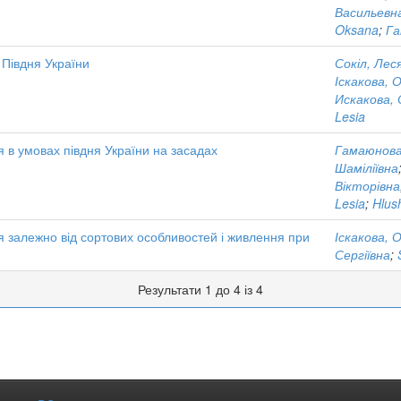
Васильевн
Oksana
;
Га
 Півдня України
Сокіл, Лес
Іскакова, 
Искакова,
Lesia
 в умовах півдня України на засадах
Гамаюнова
Шаміліївна
Вікторівна
Lesia
;
Hlus
ня залежно від сортових особливостей і живлення при
Іскакова, 
Сергіївна
;
Результати 1 до 4 із 4