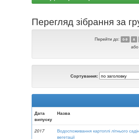
Перегляд зібрання за гру
Перейти до:
0-9
A
або
Сортування:
Дата
Назва
випуску
2017
Водоспоживання картоплі літнього саді
вегетації