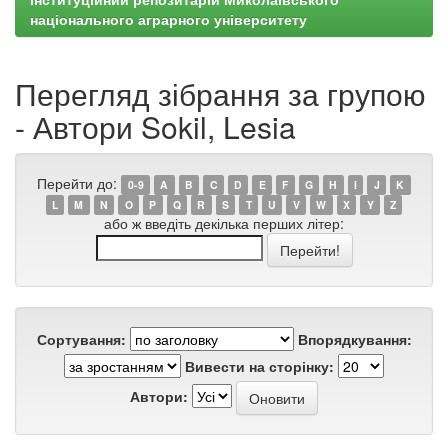
національного аграрного університету
Перегляд зібрання за групою
- Автори Sokil, Lesia
Перейти до:
0-9
A
B
C
D
E
F
G
H
I
J
K
L
M
N
O
P
Q
R
S
T
U
V
W
X
Y
Z
або ж введіть декілька перших літер:
Сортування:
Впорядкування:
Вивести на сторінку:
Автори: