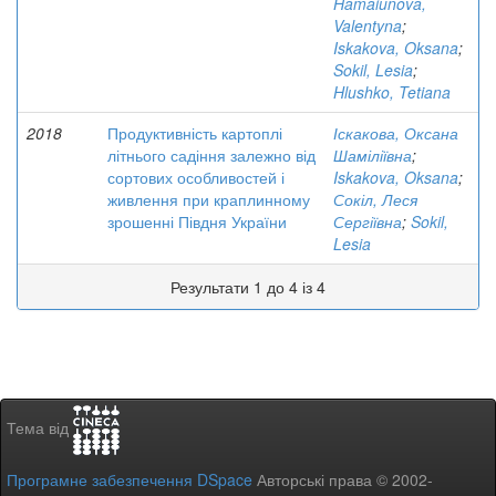
Hamaiunova,
Valentyna
;
Iskakova, Oksana
;
Sokil, Lesia
;
Hlushko, Tetiana
2018
Продуктивність картоплі
Іскакова, Оксана
літнього садіння залежно від
Шаміліївна
;
сортових особливостей і
Iskakova, Oksana
;
живлення при краплинному
Сокіл, Леся
зрошенні Півдня України
Сергіївна
;
Sokil,
Lesia
Результати 1 до 4 із 4
Тема від
Програмне забезпечення DSpace
Авторські права © 2002-