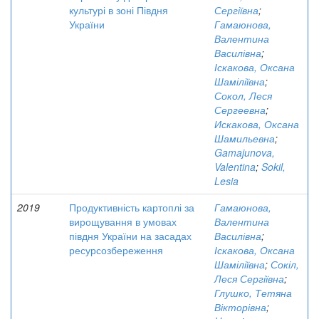
культурі в зоні Півдня
Сергіївна
;
України
Гамаюнова,
Валентина
Василівна
;
Іскакова, Оксана
Шаміліївна
;
Сокол, Леся
Сергеевна
;
Искакова, Оксана
Шамильевна
;
Gamajunova,
Valentina
;
Sokil,
Lesia
2019
Продуктивність картоплі за
Гамаюнова,
вирощування в умовах
Валентина
півдня України на засадах
Василівна
;
ресурсозбереження
Іскакова, Оксана
Шаміліївна
;
Сокіл,
Леся Сергіївна
;
Глушко, Тетяна
Вікторівна
;