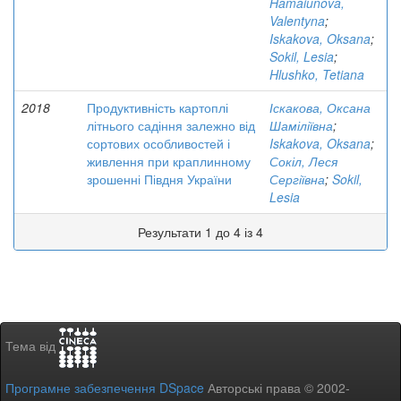
Hamaiunova,
Valentyna
;
Iskakova, Oksana
;
Sokil, Lesia
;
Hlushko, Tetiana
2018
Продуктивність картоплі
Іскакова, Оксана
літнього садіння залежно від
Шаміліївна
;
сортових особливостей і
Iskakova, Oksana
;
живлення при краплинному
Сокіл, Леся
зрошенні Півдня України
Сергіївна
;
Sokil,
Lesia
Результати 1 до 4 із 4
Тема від
Програмне забезпечення DSpace
Авторські права © 2002-