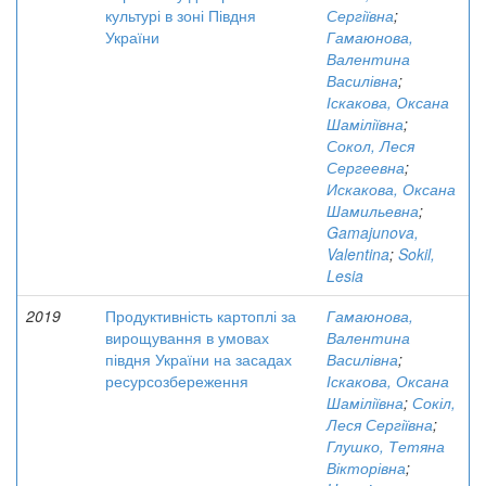
культурі в зоні Півдня
Сергіївна
;
України
Гамаюнова,
Валентина
Василівна
;
Іскакова, Оксана
Шаміліївна
;
Сокол, Леся
Сергеевна
;
Искакова, Оксана
Шамильевна
;
Gamajunova,
Valentina
;
Sokil,
Lesia
2019
Продуктивність картоплі за
Гамаюнова,
вирощування в умовах
Валентина
півдня України на засадах
Василівна
;
ресурсозбереження
Іскакова, Оксана
Шаміліївна
;
Сокіл,
Леся Сергіївна
;
Глушко, Тетяна
Вікторівна
;