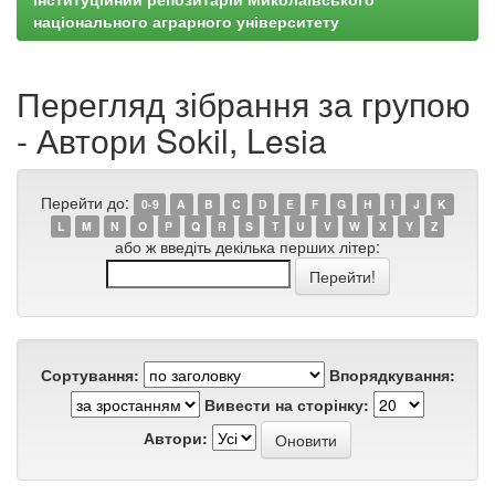
національного аграрного університету
Перегляд зібрання за групою
- Автори Sokil, Lesia
Перейти до:
0-9
A
B
C
D
E
F
G
H
I
J
K
L
M
N
O
P
Q
R
S
T
U
V
W
X
Y
Z
або ж введіть декілька перших літер:
Сортування:
Впорядкування:
Вивести на сторінку:
Автори: