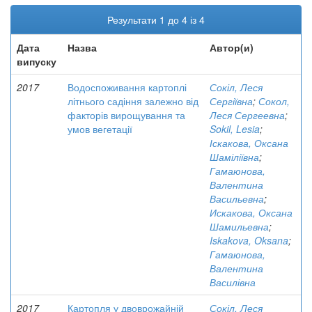
Результати 1 до 4 із 4
Дата
Назва
Автор(и)
випуску
2017
Водоспоживання картоплі
Сокіл, Леся
літнього садіння залежно від
Сергіївна
;
Сокол,
факторів вирощування та
Леся Сергеевна
;
умов вегетації
Sokil, Lesia
;
Іскакова, Оксана
Шаміліївна
;
Гамаюнова,
Валентина
Васильевна
;
Искакова, Оксана
Шамильевна
;
Iskakova, Oksana
;
Гамаюнова,
Валентина
Василівна
2017
Картопля у двоврожайній
Сокіл, Леся