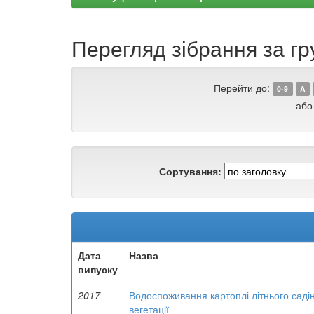
Перегляд зібрання за гру
Перейти до:
0-9
A
або
Сортування:
Дата
Назва
випуску
2017
Водоспоживання картоплі літнього саді
вегетації