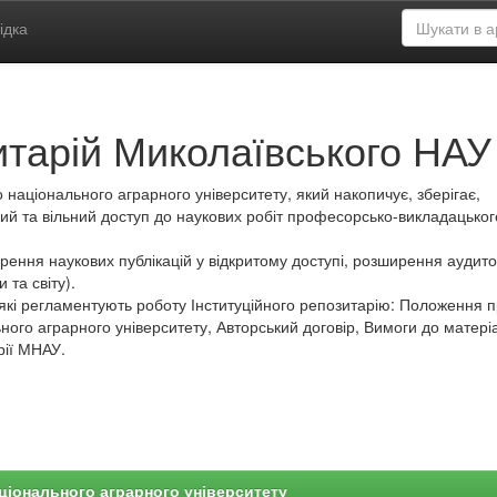
ідка
итарій Миколаївського НАУ
 національного аграрного університету, який накопичує, зберігає,
ий та вільний доступ до наукових робіт професорсько-викладацьког
ення наукових публікацій у відкритому доступі, розширення аудитор
 та світу).
які регламентують роботу Інституційного репозитарію: Положення 
ного аграрного університету, Авторський договір, Вимоги до матеріа
рії МНАУ.
ціонального аграрного університету