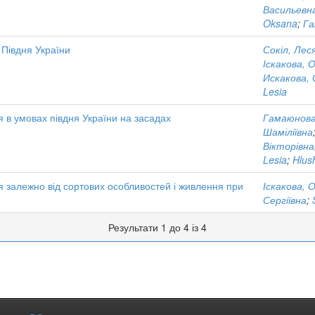
Васильевн
Oksana
;
Га
 Півдня України
Сокіл, Лес
Іскакова, 
Искакова,
Lesia
 в умовах півдня України на засадах
Гамаюнова
Шаміліївна
Вікторівна
Lesia
;
Hlus
ня залежно від сортових особливостей і живлення при
Іскакова, 
Сергіївна
;
Результати 1 до 4 із 4