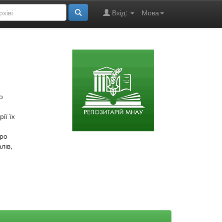
Вхід:
Мова
о
ії їх
про
лів,