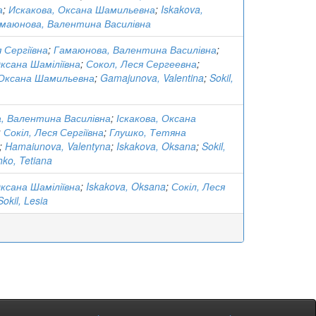
а
;
Искакова, Оксана Шамильевна
;
Iskakova,
маюнова, Валентина Василівна
я Сергіївна
;
Гамаюнова, Валентина Василівна
;
Оксана Шаміліївна
;
Сокол, Леся Сергеевна
;
 Оксана Шамильевна
;
Gamajunova, Valentina
;
Sokil,
, Валентина Василівна
;
Іскакова, Оксана
;
Сокіл, Леся Сергіївна
;
Глушко, Тетяна
;
Hamaiunova, Valentyna
;
Iskakova, Oksana
;
Sokil,
hko, Tetiana
Оксана Шаміліївна
;
Iskakova, Oksana
;
Сокіл, Леся
Sokil, Lesia