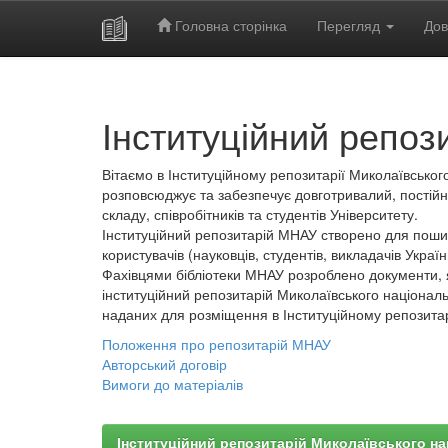
Головна сторінка
Перегляд
Дов
Skip
navigation
Інституційний репоз
Вітаємо в Інституційному репозитарії Миколаївського
розповсюджує та забезпечує довготривалий, постійн
складу, співробітників та студентів Університету.
Інституційний репозитарій МНАУ створено для пошир
користувачів (науковців, студентів, викладачів України
Фахівцями бібліотеки МНАУ розроблено документи, 
інституційний репозитарій Миколаївського національ
наданих для розміщення в Інституційному репозита
Положення про репозитарій МНАУ
Авторський договір
Вимоги до матеріалів
Інституційний репозитарій Миколаївського на