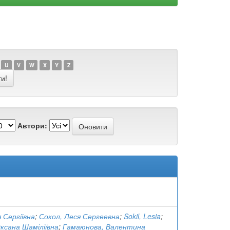
U
V
W
X
Y
Z
Автори:
я Сергіївна
;
Сокол, Леся Сергеевна
;
Sokil, Lesia
;
Оксана Шаміліївна
;
Гамаюнова, Валентина