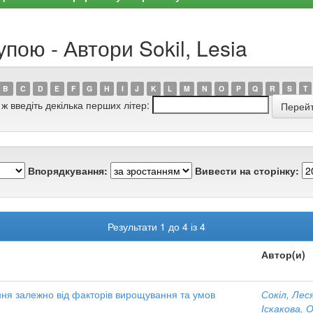
пою - Автори Sokil, Lesia
B
C
D
E
F
G
H
I
J
K
L
M
N
O
P
Q
R
S
T
 ж введіть декілька перших літер:
Впорядкування:
Вивести на сторінку:
Результати 1 до 4 із 4
Автор(и)
ння залежно від факторів вирощування та умов
Сокіл, Лес
Іскакова, 