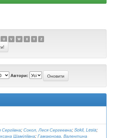
U
V
W
X
Y
Z
Автори:
я Сергіївна
;
Сокол, Леся Сергеевна
;
Sokil, Lesia
;
Оксана Шаміліївна
;
Гамаюнова, Валентина