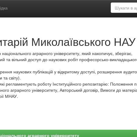
ідка
итарій Миколаївського НАУ
 національного аграрного університету, який накопичує, зберігає,
ий та вільний доступ до наукових робіт професорсько-викладацьког
ення наукових публікацій у відкритому доступі, розширення аудитор
 та світу).
які регламентують роботу Інституційного репозитарію: Положення 
ного аграрного університету, Авторський договір, Вимоги до матеріа
рії МНАУ.
ціонального аграрного університету