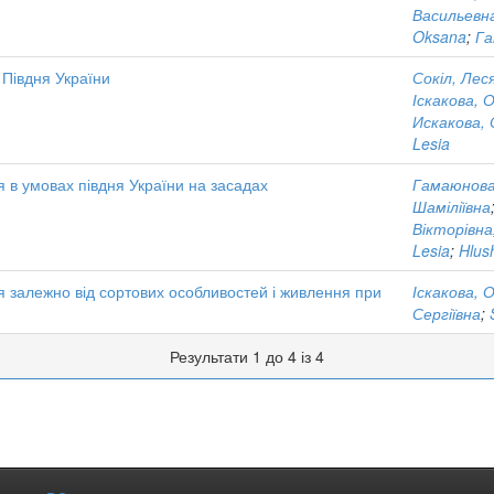
Васильевн
Oksana
;
Га
 Півдня України
Сокіл, Лес
Іскакова, 
Искакова,
Lesia
 в умовах півдня України на засадах
Гамаюнова
Шаміліївна
Вікторівна
Lesia
;
Hlus
ня залежно від сортових особливостей і живлення при
Іскакова, 
Сергіївна
;
Результати 1 до 4 із 4