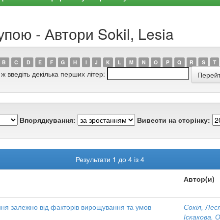
пою - Автори Sokil, Lesia
B
C
D
E
F
G
H
I
J
K
L
M
N
O
P
Q
R
S
T
 ж введіть декілька перших літер:
Впорядкування:
Вивести на сторінку:
Результати 1 до 4 із 4
Автор(и)
ння залежно від факторів вирощування та умов
Сокіл, Лес
Іскакова, 