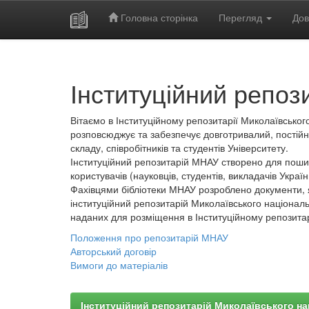
Головна сторінка
Перегляд
Дов
Skip
navigation
Інституційний репоз
Вітаємо в Інституційному репозитарії Миколаївського
розповсюджує та забезпечує довготривалий, постійн
складу, співробітників та студентів Університету.
Інституційний репозитарій МНАУ створено для пошир
користувачів (науковців, студентів, викладачів України
Фахівцями бібліотеки МНАУ розроблено документи, 
інституційний репозитарій Миколаївського національ
наданих для розміщення в Інституційному репозита
Положення про репозитарій МНАУ
Авторський договір
Вимоги до матеріалів
Інституційний репозитарій Миколаївського на