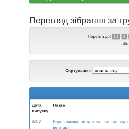
Перегляд зібрання за гру
Перейти до:
0-9
A
або
Сортування:
Дата
Назва
випуску
2017
Водоспоживання картоплі літнього саді
вегетації