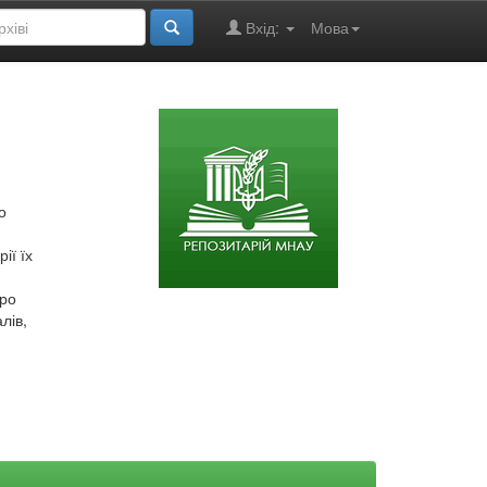
Вхід:
Мова
о
ії їх
про
лів,