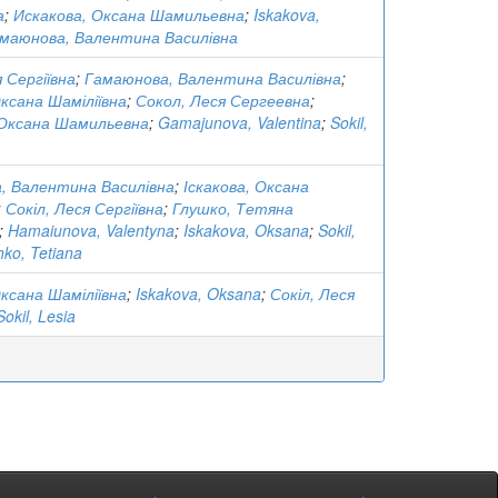
а
;
Искакова, Оксана Шамильевна
;
Iskakova,
маюнова, Валентина Василівна
я Сергіївна
;
Гамаюнова, Валентина Василівна
;
Оксана Шаміліївна
;
Сокол, Леся Сергеевна
;
 Оксана Шамильевна
;
Gamajunova, Valentina
;
Sokil,
, Валентина Василівна
;
Іскакова, Оксана
;
Сокіл, Леся Сергіївна
;
Глушко, Тетяна
;
Hamaiunova, Valentyna
;
Iskakova, Oksana
;
Sokil,
hko, Tetiana
Оксана Шаміліївна
;
Iskakova, Oksana
;
Сокіл, Леся
Sokil, Lesia