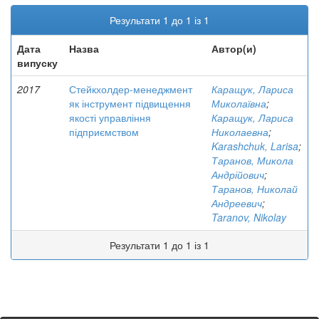
Результати 1 до 1 із 1
Дата
Назва
Автор(и)
випуску
2017
Стейкхолдер-менеджмент
Каращук, Лариса
як інструмент підвищення
Миколаївна
;
якості управління
Каращук, Лариса
підприємством
Николаевна
;
Karashchuk, Larisa
;
Таранов, Микола
Андрійович
;
Таранов, Николай
Андреевич
;
Taranov, Nikolay
Результати 1 до 1 із 1