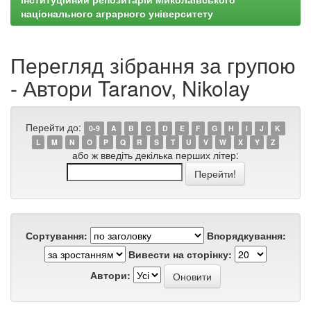
національного аграрного університету
Перегляд зібрання за групою
- Автори Taranov, Nikolay
Перейти до:
0-9
A
B
C
D
E
F
G
H
I
J
K
L
M
N
O
P
Q
R
S
T
U
V
W
X
Y
Z
або ж введіть декілька перших літер:
Сортування:
Впорядкування:
Вивести на сторінку:
Автори: