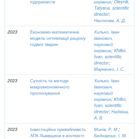
підприємств
керівник
;
Oleynik,
Tatyana, scientific
director
;
Насонова, А. Д.
2023
Економіко-математична
Хилько, Іван
модель оптимізації раціону
Іванович,
годівлі тварин
науковий
керівник
;
Khilko,
Ivan, scientific
director
;
Марченко, І. С.
2023
Сутність та методи
Хилько, Іван
макроекономічного
Іванович,
прогнозування
науковий
керівник
;
Khilko,
Ivan, scientific
director
;
Надеїна,
А. В.
2023
Інвестиційна привабливість
Минів, Р. М.
;
АПК Львівщини в контексті
Беднарчик, І. М.