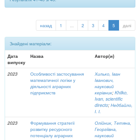
назад
1
...
2
3
4
5
далі
Знайдені матеріали:
Дата
Назва
Автор(и)
випуску
2023
Особливості застосування
Хилько, Іван
математичної логіки у
Іванович,
діяльності аграрних
науковий
підприємств
керівник
;
Khilko,
Ivan, scientific
directo
;
Недбайло,
І. І.
2023
Формування стратегії
Олійник, Тетяна,
розвитку ресурсного
Георгіївна,
потенціалу аграрних
науковий