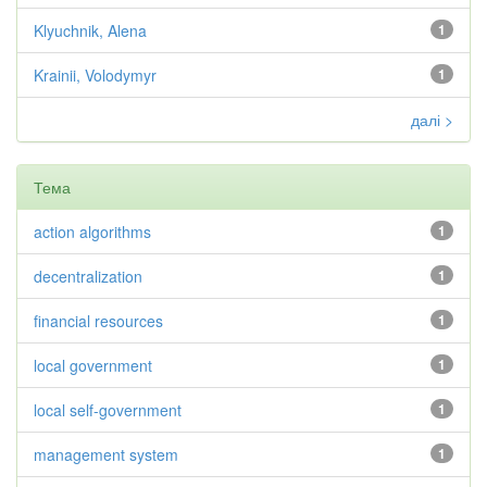
Klyuchnik, Alena
1
Krainii, Volodymyr
1
далі >
Тема
action algorithms
1
decentralization
1
financial resources
1
local government
1
local self-government
1
management system
1