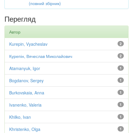
(повний збірник)
Перегляд
Автор
Kurepin, Vyacheslav
2
Курепін, Вячеслав Миколайович
2
Atamanyuk, Igor
1
Bogdanov, Sergey
1
Burkovskaia, Anna
1
Ivanenko, Valeria
1
Khilko, Ivan
1
Khristenko, Olga
1