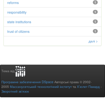
reforms
1
responsibility
1
state institutions
1
trust of citizens
1
далі >
Тема від
Програмне забезпечення DSpace
Авторські права © 2002-
2005
Массачусетський технологічний інститут
та
Х’юлет Пакард
-
Зворотний зв’язок