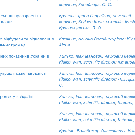
керівник
;
Копайгора, О. О.
еченні прозорості та
Крилова, Ірина Георгіївна, науковий
ї влади
керівник
;
Krylova Irene, scientific direct
Краснокутська, Л. О.
я відбудови та відновлення
Ключник, Альона Володимирівна
;
Klyu
льних громад
Alena
их показників України в
Хилько, Іван Іванович, науковий керів
Khilko, Ivan, scientific director
;
Кітайова
правлінської діяльністі
Хилько, Іван Іванович, науковий керів
Khilko, Ivan, scientific director
;
Левицька
О.
одукту в Україні
Хилько, Іван Іванович, науковий керів
Khilko, Ivan, scientific director
;
Кирило, 
Хилько, Іван Іванович, науковий керів
Khilko, Ivan, scientific director
;
Клімова,
Крайній, Володимир Олексійович
;
Krai