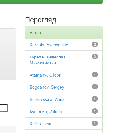
Перегляд
Автор
Kurepin, Vyacheslav
2
Курепін, Вячеслав
2
Миколайович
Atamanyuk, Igor
1
Bogdanov, Sergey
1
Burkovskaia, Anna
1
Ivanenko, Valeria
1
Khilko, Ivan
1