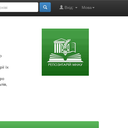
Вхід:
Мова
о
ії їх
про
лів,