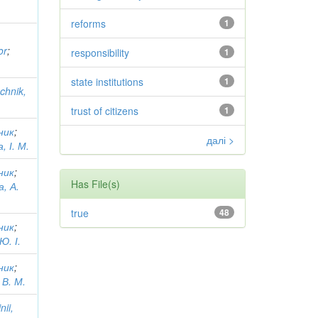
reforms
1
or
;
responsibility
1
state institutions
1
chnik,
trust of citizens
1
ник
;
далі >
, І. М.
ник
;
Has File(s)
, А.
true
48
ник
;
Ю. І.
ник
;
 В. М.
nii,