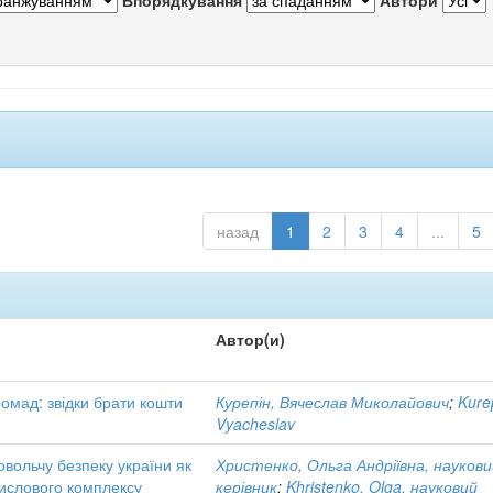
Впорядкування
Автори
назад
1
2
3
4
...
5
Автор(и)
омад: звідки брати кошти
Курепін, Вячеслав Миколайович
;
Kure
Vyacheslav
вольчу безпеку україни як
Христенко, Ольга Андріївна, науков
мислового комплексу
керівник
;
Khristenko, Olga, науковий