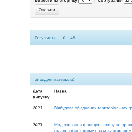
Вивести на сторінку
|
Сортування
Результати 1-10 зі 48.
Знайдені матеріали:
Дата
Назва
випуску
2023
Відбудова об’єднаних територіальних гр
2023
Моделювання факторів впливу на продо
складової механізму розвитку агропро