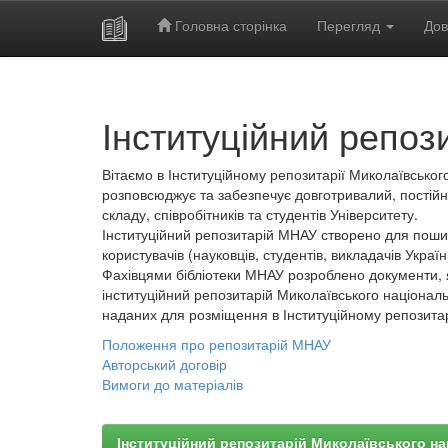
Головна сторінка
Перегляд
Дов
Skip
navigation
Інституційний репоз
Вітаємо в Інституційному репозитарії Миколаївського
розповсюджує та забезпечує довготривалий, постійн
складу, співробітників та студентів Університету.
Інституційний репозитарій МНАУ створено для пошир
користувачів (науковців, студентів, викладачів України
Фахівцями бібліотеки МНАУ розроблено документи, 
інституційний репозитарій Миколаївського національ
наданих для розміщення в Інституційному репозита
Положення про репозитарій МНАУ
Авторський договір
Вимоги до матеріалів
Інституційний репозитарій Миколаївського на