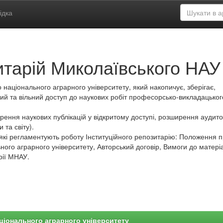
ідка
итарій Миколаївського НАУ
 національного аграрного університету, який накопичує, зберігає,
ий та вільний доступ до наукових робіт професорсько-викладацьког
ення наукових публікацій у відкритому доступі, розширення аудитор
 та світу).
які регламентують роботу Інституційного репозитарію: Положення 
ного аграрного університету, Авторський договір, Вимоги до матеріа
рії МНАУ.
ціонального аграрного університету