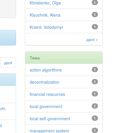
Khristenko, Olga
1
Klyuchnik, Alena
1
Krainii, Volodymyr
1
далі >
Тема
далі
action algorithms
1
decentralization
1
financial resources
1
local government
1
pin,
local self-government
1
ий
management system
1