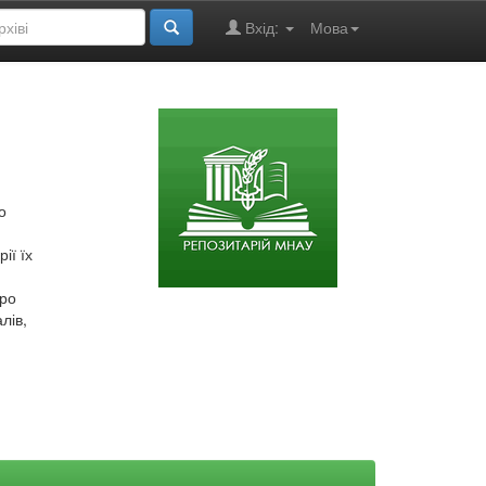
Вхід:
Мова
о
ії їх
про
лів,