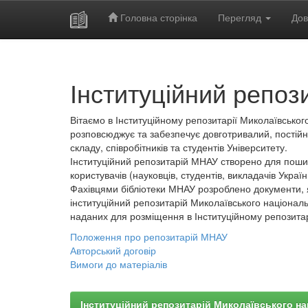
Головна сторінка
Перегляд
Дов
Skip
navigation
Інституційний репоз
Вітаємо в Інституційному репозитарії Миколаївського
розповсюджує та забезпечує довготривалий, постійн
складу, співробітників та студентів Університету.
Інституційний репозитарій МНАУ створено для пошир
користувачів (науковців, студентів, викладачів України
Фахівцями бібліотеки МНАУ розроблено документи, 
інституційний репозитарій Миколаївського національ
наданих для розміщення в Інституційному репозита
Положення про репозитарій МНАУ
Авторський договір
Вимоги до матеріалів
Інституційний репозитарій Миколаївського на