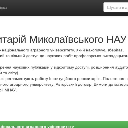
ідка
итарій Миколаївського НАУ
 національного аграрного університету, який накопичує, зберігає,
ий та вільний доступ до наукових робіт професорсько-викладацьког
ення наукових публікацій у відкритому доступі, розширення аудитор
 та світу).
які регламентують роботу Інституційного репозитарію: Положення 
ного аграрного університету, Авторський договір, Вимоги до матеріа
рії МНАУ.
ціонального аграрного університету