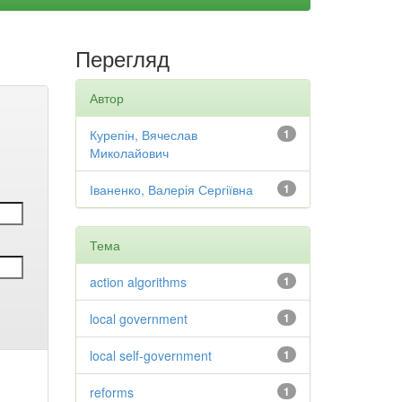
Перегляд
Автор
Курепін, Вячеслав
1
Миколайович
Іваненко, Валерія Сергіївна
1
Тема
action algorithms
1
local government
1
local self-government
1
reforms
1