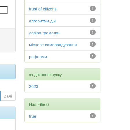
trust of citizens
1
алгоритми дій
1
довіра громадян
1
місцеве самоврядування
1
реформи
1
за датою випуску
2023
1
далі
Has File(s)
true
1