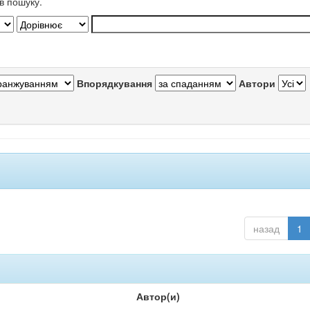
в пошуку.
Впорядкування
Автори
назад
1
Автор(и)