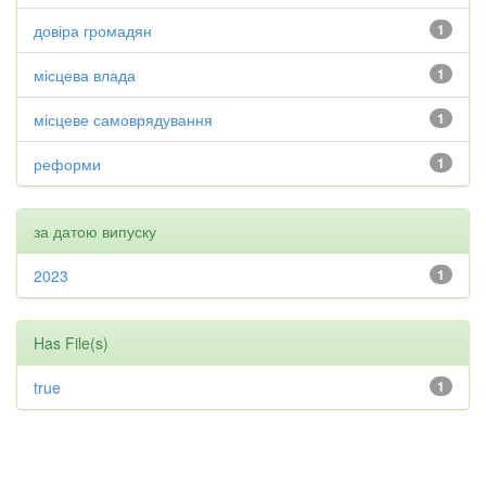
довіра громадян
1
місцева влада
1
місцеве самоврядування
1
реформи
1
за датою випуску
2023
1
Has File(s)
true
1