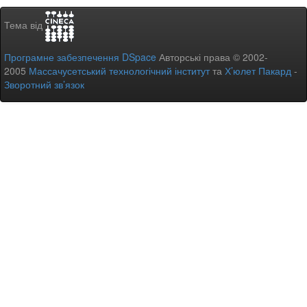
Тема від
Програмне забезпечення DSpace
Авторські права © 2002-
2005
Массачусетський технологічний інститут
та
Х’юлет Пакард
-
Зворотний зв’язок