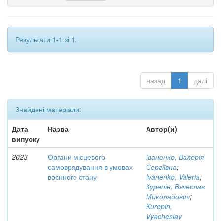
Результати 1-1 зі 1.
назад
1
далі
Знайдені матеріали:
Дата
Назва
Автор(и)
випуску
2023
Органи місцевого
Іваненко, Валерія
самоврядування в умовах
Сергіївна
;
воєнного стану
Ivanenko, Valeria
;
Курепін, Вячеслав
Миколайович
;
Kurepin,
Vyacheslav