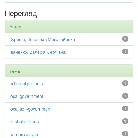
Перегляд
Автор
Курепін, Вячеслав Миколайович
1
Іваненко, Валерія Сергіївна
1
Тема
action algorithms
1
local government
1
local self-government
1
trust of citizens
1
алгоритми дій
1